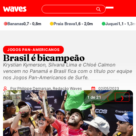
Bananas
0,7 - 0,8m
Praia Brava
1,6 - 2,0m
Juquei
1,1 - 1,3m
JOGOS PAN-AMERICANOS
Brasil é bicampeão
Krystian Kymerson, Silvana Lima e Chloé Calmon
vencem no Panamá e Brasil fica com o título por equipe
nos Jogos Pan-Americanos de Surfe.
Por Philippe Demarsan, Redação Waves
02/05/2023
1
de 21
❮
❯