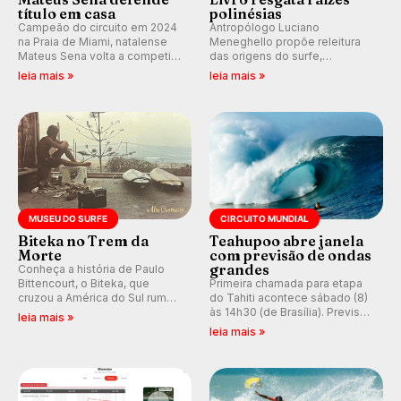
título em casa
polinésias
Campeão do circuito em 2024
Antropólogo Luciano
na Praia de Miami, natalense
Meneghello propõe releitura
Mateus Sena volta a competir
das origens do surfe,
em casa em busca de manter a
resgatando a cultura polinésia
leia mais »
leia mais »
hegemonia potiguar em etapa
e questionando a visão
do Circuito Banco do Brasil.
ocidental que transformou a
prática em esporte e indústria.
MUSEU DO SURFE
CIRCUITO MUNDIAL
Biteka no Trem da
Teahupoo abre janela
Morte
com previsão de ondas
grandes
Conheça a história de Paulo
Bittencourt, o Biteka, que
Primeira chamada para etapa
cruzou a América do Sul rumo
do Tahiti acontece sábado (8)
ao Pacífico em uma jornada
às 14h30 (de Brasília). Previsão
leia mais »
que se tornou um marco de
indica swell consistente.
leia mais »
aventura, resiliência e paixão
Medina embarca para evento e
pelo surfe.
WSL divulga baterias, com
Kelly Slater convidado.