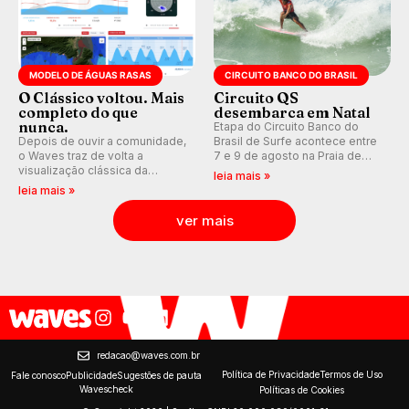
MODELO DE ÁGUAS RASAS
CIRCUITO BANCO DO BRASIL
O Clássico voltou. Mais
Circuito QS
completo do que
desembarca em Natal
nunca.
Etapa do Circuito Banco do
Depois de ouvir a comunidade,
Brasil de Surfe acontece entre
o Waves traz de volta a
7 e 9 de agosto na Praia de
visualização clássica da
Miami (RN), em disputas
leia mais »
previsão de águas rasas,
válidas pelo Qualifying Series
leia mais »
agora integrada à nova
(QS) 4.000 e pela corrida por
plataforma e com previsão das
vagas no Challenger Series.
ver mais
ondas para até 16 dias.
redacao@waves.com.br
Política de Privacidade
Termos de Uso
Fale conosco
Publicidade
Sugestões de pauta
Wavescheck
Políticas de Cookies