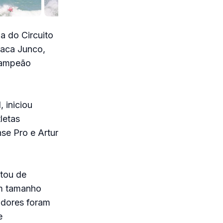
a do Circuito
raca Junco,
 Campeão
, iniciou
letas
se Pro e Artur
atou de
om tamanho
idores foram
e