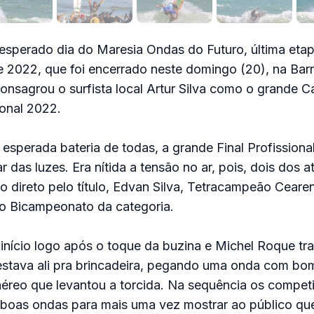
 esperado dia do Maresia Ondas do Futuro, última etap
e 2022, que foi encerrado neste domingo (20), na Bar
consagrou o surfista local Artur Silva como o grande
onal 2022.
 esperada bateria de todas, a grande Final Profissional
das luzes. Era nítida a tensão no ar, pois, dois dos at
 direto pelo título, Edvan Silva, Tetracampeão Cearen
do Bicampeonato da categoria.
início logo após o toque da buzina e Michel Roque tr
estava ali pra brincadeira, pegando uma onda com b
aéreo que levantou a torcida. Na sequência os compet
 boas ondas para mais uma vez mostrar ao público qu