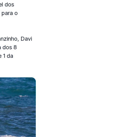
el dos
 para o
anzinho, Davi
a dos 8
e 1 da