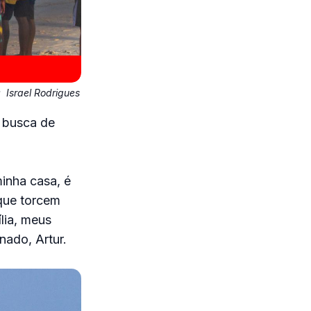
:
Israel Rodrigues
a busca de
minha casa, é
 que torcem
lia, meus
nado, Artur.