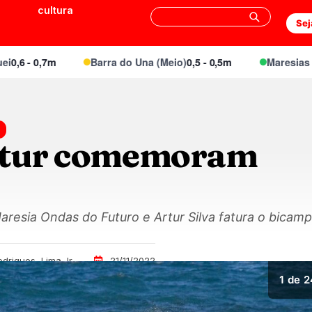
cultura
Sej
0,7m
Barra do Una (Meio)
0,5 - 0,5m
Maresias Canto
0
rtur comemoram
resia Ondas do Futuro e Artur Silva fatura o bicamp
odrigues, Lima Jr
21/11/2022
1
de 2