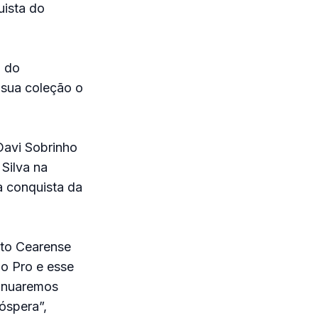
uista do
a do
 sua coleção o
Davi Sobrinho
Silva na
a conquista da
uito Cearense
o Pro e esse
tinuaremos
óspera”,