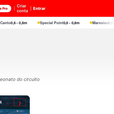
Criar
Entrar
a Pro
conta
,6 - 0,8m
Special Point
0,6 - 0,8m
Maresias
0,6 - 0,8m
eonato do circuito
4
❮
❯