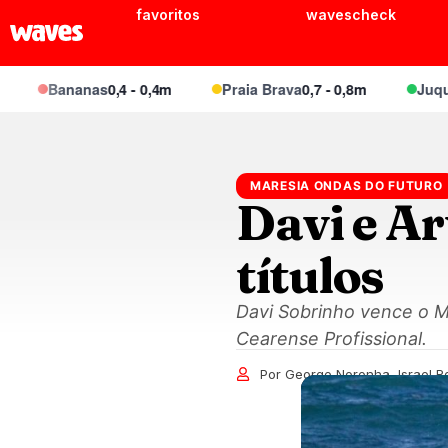
favoritos
wavescheck
Bananas
0,4 - 0,4m
Praia Brava
0,7 - 0,8m
Juquei
0,6 - 
MARESIA ONDAS DO FUTURO
Davi e A
títulos
Davi Sobrinho vence o Ma
Cearense Profissional.
Por George Noronha, Israel R