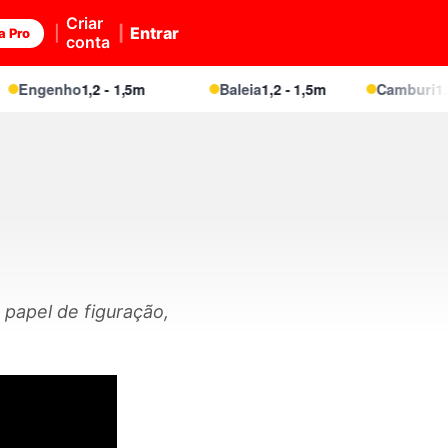
Criar
Entrar
a Pro
conta
Engenho
1,2 - 1,5m
Baleia
1,2 - 1,5m
Camburi
1,4 -
 papel de figuração,