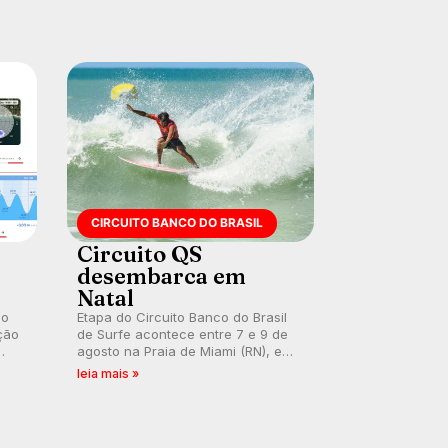
CIRCUITO BANCO DO BRASIL
Circuito QS
desembarca em
Natal
 o
Etapa do Circuito Banco do Brasil
ção
de Surfe acontece entre 7 e 9 de
agosto na Praia de Miami (RN), em
disputas válidas pelo Qualifying
leia mais »
Series (QS) 4.000 e pela corrida
por vagas no Challenger Series.