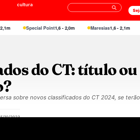
cultura
Sej
1m
Special Point
1,6 - 2,0m
Maresias
1,6 - 2,1m
ados do CT: título ou
o?
rsa sobre novos classificados do CT 2024, se terão
25/10/2023