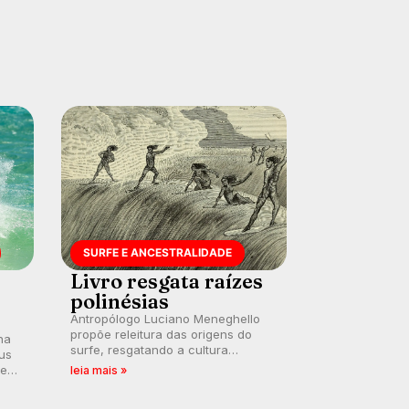
SURFE E ANCESTRALIDADE
Livro resgata raízes
polinésias
Antropólogo Luciano Meneghello
propõe releitura das origens do
na
surfe, resgatando a cultura
us
polinésia e questionando a visão
 em
leia mais »
ocidental que transformou a
prática em esporte e indústria.