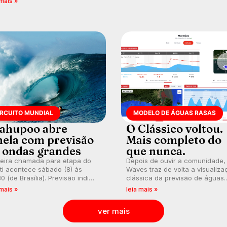
 mais »
Banco do Brasil.
es. Rajadas já chegaram a 97,2
h em Itanhaém.
IRCUITO MUNDIAL
MODELO DE ÁGUAS RASAS
ahupoo abre
O Clássico voltou.
nela com previsão
Mais completo do
 ondas grandes
que nunca.
meira chamada para etapa do
Depois de ouvir a comunidade,
ti acontece sábado (8) às
Waves traz de volta a visualiza
0 (de Brasília). Previsão indica
clássica da previsão de águas
l consistente. Medina
rasas, agora integrada à nova
 mais »
leia mais »
arca para evento e WSL
plataforma e com previsão das
lga baterias, com Kelly Slater
ondas para até 16 dias.
ver mais
vidado.