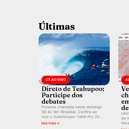
Últimas
CT AO VIVO
A
Direto de Teahupoo:
Ve
Participe dos
ch
debates
em
de
Próxima chamada neste domingo
(9) às 14h (Brasília). Confira ao
Lito
vivo o Outerknown Tahiti Pro 2026
de m
e participe dos comentários e
feir
leia mais »
debates em tempo real no nosso
tamb