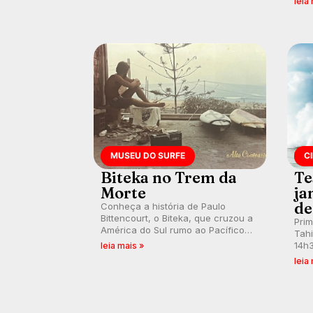
leia
fórum, durante as etapas da WSL.
fort
km/
MUSEU DO SURFE
C
Biteka no Trem da
Te
Morte
ja
de
Conheça a história de Paulo
Bittencourt, o Biteka, que cruzou a
Pri
América do Sul rumo ao Pacífico
Tahi
em uma jornada que se tornou um
14h3
leia mais »
marco de aventura, resiliência e
swel
leia
paixão pelo surfe.
emb
divu
con