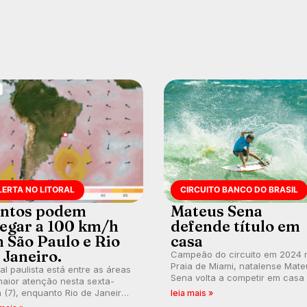
LERTA NO LITORAL
CIRCUITO BANCO DO BRASIL
ntos podem
Mateus Sena
egar a 100 km/h
defende título em
 São Paulo e Rio
casa
 Janeiro.
Campeão do circuito em 2024 
Praia de Miami, natalense Mate
ral paulista está entre as áreas
Sena volta a competir em casa
aior atenção nesta sexta-
busca de manter a hegemonia
a (7), enquanto Rio de Janeiro
leia mais »
potiguar em etapa do Circuito
ém recebe alerta para ventos