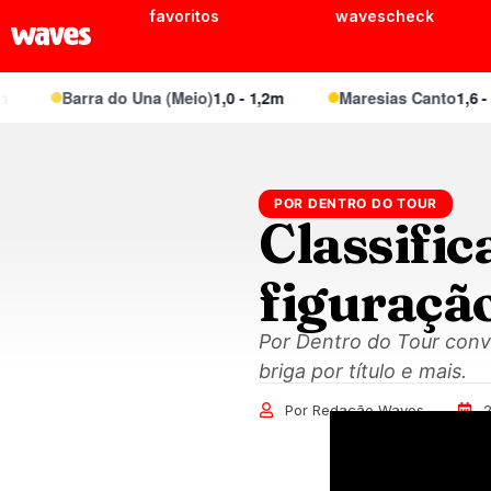
favoritos
wavescheck
Barra do Una (Meio)
1,0 - 1,2m
Maresias Canto
1,6 - 2,
POR DENTRO DO TOUR
Classific
figuraçã
Por Dentro do Tour conve
briga por título e mais.
Por Redação Waves