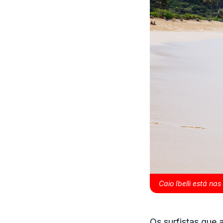
Caio Ibelli está na
Os surfistas que