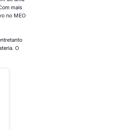
. Com mais
ivo no MEO
entretanto
teria. O