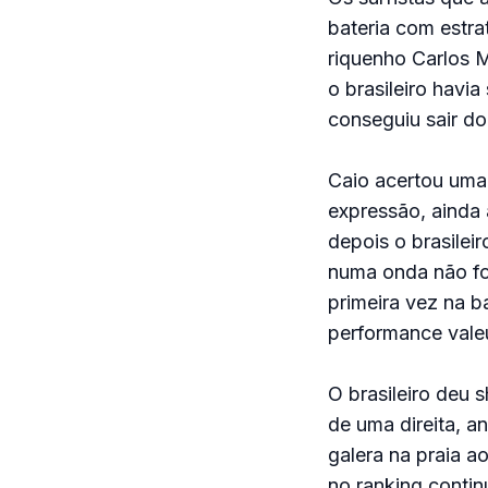
bateria com estrat
riquenho Carlos M
o brasileiro havi
conseguiu sair do
Caio acertou uma
expressão, ainda
depois o brasilei
numa onda não foi
primeira vez na b
performance vale
O brasileiro deu 
de uma direita, a
galera na praia a
no ranking conti