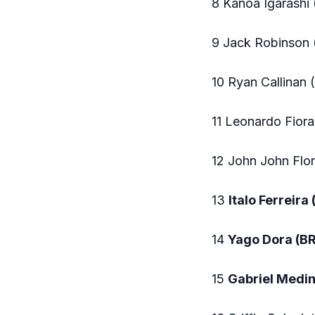
8 Kanoa Igarashi
9 Jack Robinson 
10 Ryan Callinan
11 Leonardo Fior
12 John John Flo
13
Italo Ferreira
14
Yago Dora (B
15
Gabriel Medin