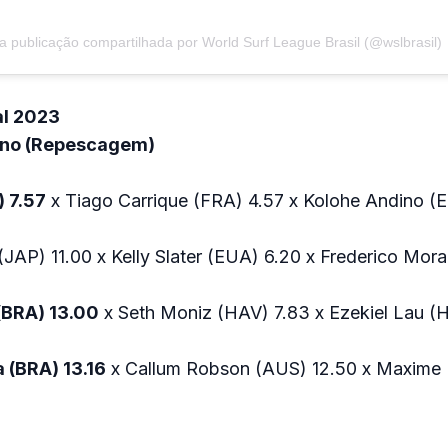
 publicação compartilhada por World Surf League Brasil (@wslbrasil)
al 2023
ino (Repescagem)
) 7.57
x Tiago Carrique (FRA) 4.57 x Kolohe Andino (
(JAP) 11.00 x Kelly Slater (EUA) 6.20 x Frederico Mor
(BRA) 13.00
x Seth Moniz (HAV) 7.83 x Ezekiel Lau (
 (BRA) 13.16
x Callum Robson (AUS) 12.50 x Maxime