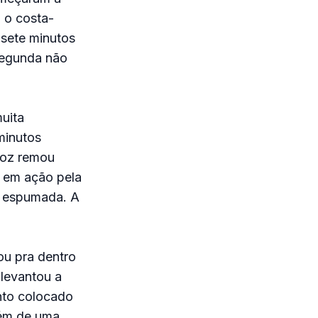
o o costa-
 sete minutos
 segunda não
uita
minutos
uñoz remou
u em ação pela
o espumada. A
ou pra dentro
 levantou a
into colocado
lém de uma