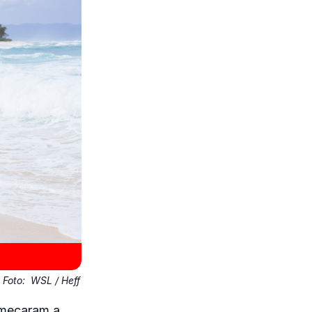
Foto:
WSL / Heff
omeçaram a