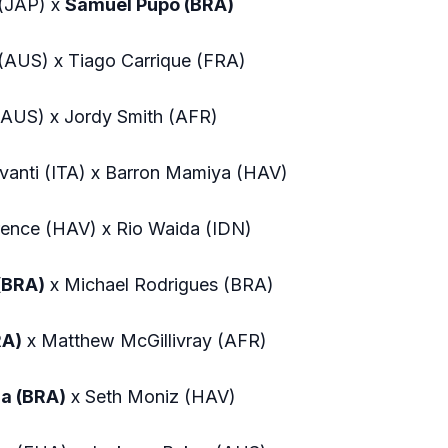
 (JAP) x
Samuel Pupo (BRA)
(AUS) x Tiago Carrique (FRA)
 (AUS) x Jordy Smith (AFR)
avanti (ITA) x Barron Mamiya (HAV)
rence (HAV) x Rio Waida (IDN)
 (BRA)
x Michael Rodrigues (BRA)
RA)
x Matthew McGillivray (AFR)
a (BRA)
x Seth Moniz (HAV)