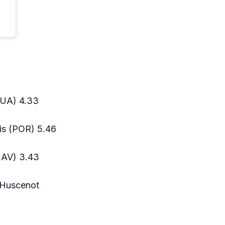
EUA) 4.33
ais (POR) 5.46
HAV) 3.43
 Huscenot