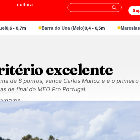
cultura
Sej
 - 0,7m
Barra do Una (Meio)
0,4 - 0,5m
Maresias Cant
ritério excelente
cima de 8 pontos, vence Carlos Muñoz e é o primeiro 
vas de final do MEO Pro Portugal.
12/03/2023