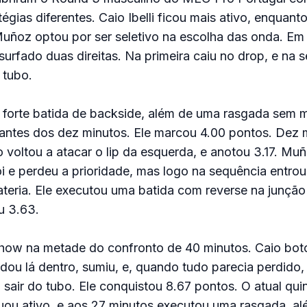
égias diferentes. Caio Ibelli ficou mais ativo, enquant
uñoz optou por ser seletivo na escolha das onda. Em
a surfado duas direitas. Na primeira caiu no drop, e na
 tubo.
 forte batida de backside, além de uma rasgada sem m
 antes dos dez minutos. Ele marcou 4.00 pontos. Dez 
ro voltou a atacar o lip da esquerda, e anotou 3.17. M
 e perdeu a prioridade, mas logo na sequência entro
ateria. Ele executou uma batida com reverse na junçã
u 3.63.
show na metade do confronto de 40 minutos. Caio bot
ndou lá dentro, sumiu, e, quando tudo parecia perdido,
o sair do tubo. Ele conquistou 8.67 pontos. O atual qu
nuou ativo, e aos 27 minutos executou uma rasgada, a