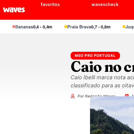
favoritos
wavescheck
Bananas
0,4 - 0,4m
Praia Brava
0,7 - 0,8m
Juquei
0,6
MEO PRO PORTUGAL
Caio no c
Caio Ibelli marca nota a
classificado para as oita
Por Redação Waves