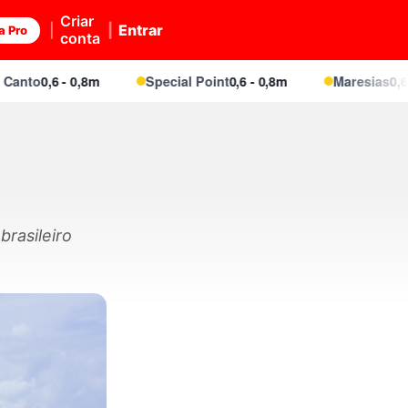
Criar
Entrar
a Pro
conta
o
0,6 - 0,8m
Special Point
0,6 - 0,8m
Maresias
0,6 - 0,8
brasileiro