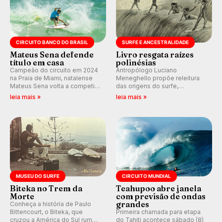
CIRCUITO BANCO DO BRASIL
SURFE E ANCESTRALIDADE
Mateus Sena defende
Livro resgata raízes
título em casa
polinésias
Campeão do circuito em 2024
Antropólogo Luciano
na Praia de Miami, natalense
Meneghello propõe releitura
Mateus Sena volta a competir
das origens do surfe,
em casa em busca de manter a
resgatando a cultura polinésia
leia mais »
leia mais »
hegemonia potiguar em etapa
e questionando a visão
do Circuito Banco do Brasil.
ocidental que transformou a
prática em esporte e indústria.
MUSEU DO SURFE
CIRCUITO MUNDIAL
Biteka no Trem da
Teahupoo abre janela
Morte
com previsão de ondas
grandes
Conheça a história de Paulo
Bittencourt, o Biteka, que
Primeira chamada para etapa
cruzou a América do Sul rumo
do Tahiti acontece sábado (8)