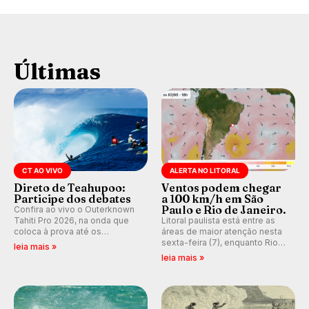
Últimas
CT AO VIVO
ALERTA NO LITORAL
Direto de Teahupoo:
Ventos podem chegar
Participe dos debates
a 100 km/h em São
Paulo e Rio de Janeiro.
Confira ao vivo o Outerknown
Tahiti Pro 2026, na onda que
Litoral paulista está entre as
coloca à prova até os
áreas de maior atenção nesta
melhores surfistas do mundo.
sexta-feira (7), enquanto Rio
leia mais »
Participe dos comentários e
de Janeiro também recebe
leia mais »
debates em tempo real no
alerta para ventos fortes.
nosso fórum, durante as
Rajadas já chegaram a 97,2
etapas da WSL.
km/h em Itanhaém.