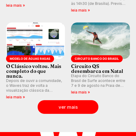
ao Pacífico em uma jornada
às 14h30 (de Brasília). Previsão
leia mais »
que se tornou um marco de
indica swell consistente.
leia mais »
aventura, resiliência e paixão
Medina embarca para evento e
pelo surfe.
WSL divulga baterias, com
Kelly Slater convidado.
MODELO DE ÁGUAS RASAS
CIRCUITO BANCO DO BRASIL
O Clássico voltou. Mais
Circuito QS
completo do que
desembarca em Natal
nunca.
Etapa do Circuito Banco do
Depois de ouvir a comunidade,
Brasil de Surfe acontece entre
o Waves traz de volta a
7 e 9 de agosto na Praia de
visualização clássica da
Miami (RN), em disputas
leia mais »
previsão de águas rasas,
válidas pelo Qualifying Series
leia mais »
agora integrada à nova
(QS) 4.000 e pela corrida por
plataforma e com previsão das
vagas no Challenger Series.
ver mais
ondas para até 16 dias.