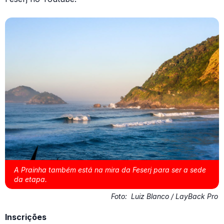
A Prainha também está na mira da Feserj para ser a sede
da etapa.
Foto:
Luiz Blanco / LayBack Pro
Inscrições