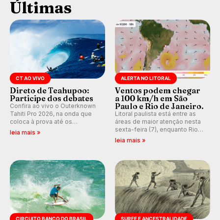
Últimas
CT AO VIVO
ALERTA NO LITORAL
Direto de Teahupoo:
Ventos podem chegar
Participe dos debates
a 100 km/h em São
Paulo e Rio de Janeiro.
Confira ao vivo o Outerknown
Tahiti Pro 2026, na onda que
Litoral paulista está entre as
coloca à prova até os
áreas de maior atenção nesta
melhores surfistas do mundo.
sexta-feira (7), enquanto Rio
leia mais »
Participe dos comentários e
de Janeiro também recebe
leia mais »
debates em tempo real no
alerta para ventos fortes.
nosso fórum, durante as
Rajadas já chegaram a 97,2
etapas da WSL.
km/h em Itanhaém.
CIRCUITO BANCO DO BRASIL
SURFE E ANCESTRALIDADE