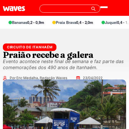
Bananas
0,2 - 0,9m
Praia Brava
0,4 - 2,0m
Juquei
0,4 - 1,4
CIRCUITO DE ITANHAÉM
Praião recebe a galera
Evento acontece neste final de semana e faz parte das
comemorações dos 490 anos de Itanhaém.
Por Eric Medalha, Redação Waves
23/04/2022