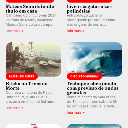
Mateus Sena defende
Livro resgata raízes
título em casa
polinésias
Campeão do circuito em 2024
Antropólogo Luciano
na Praia de Miami, natalense
Meneghello propõe releitura
Mateus Sena volta a competir
das origens do surfe,
em casa em busca de manter a
resgatando a cultura polinésia
leia mais »
leia mais »
hegemonia potiguar em etapa
e questionando a visão
do Circuito Banco do Brasil.
ocidental que transformou a
prática em esporte e indústria.
MUSEU DO SURFE
CIRCUITO MUNDIAL
Biteka no Trem da
Teahupoo abre janela
Morte
com previsão de ondas
grandes
Conheça a história de Paulo
Bittencourt, o Biteka, que
Primeira chamada para etapa
cruzou a América do Sul rumo
do Tahiti acontece sábado (8)
ao Pacífico em uma jornada
às 14h30 (de Brasília). Previsão
leia mais »
que se tornou um marco de
indica swell consistente.
leia mais »
aventura, resiliência e paixão
Medina embarca para evento e
pelo surfe.
WSL divulga baterias, com
Kelly Slater convidado.