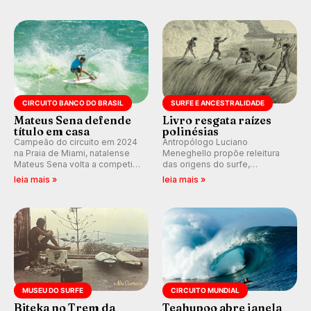
nosso fórum, durante as
Rajadas já chegaram a 97,2
etapas da WSL.
km/h em Itanhaém.
CIRCUITO BANCO DO BRASIL
SURFE E ANCESTRALIDADE
Mateus Sena defende
Livro resgata raízes
título em casa
polinésias
Campeão do circuito em 2024
Antropólogo Luciano
na Praia de Miami, natalense
Meneghello propõe releitura
Mateus Sena volta a competir
das origens do surfe,
em casa em busca de manter a
resgatando a cultura polinésia
leia mais »
leia mais »
hegemonia potiguar em etapa
e questionando a visão
do Circuito Banco do Brasil.
ocidental que transformou a
prática em esporte e indústria.
MUSEU DO SURFE
CIRCUITO MUNDIAL
Biteka no Trem da
Teahupoo abre janela