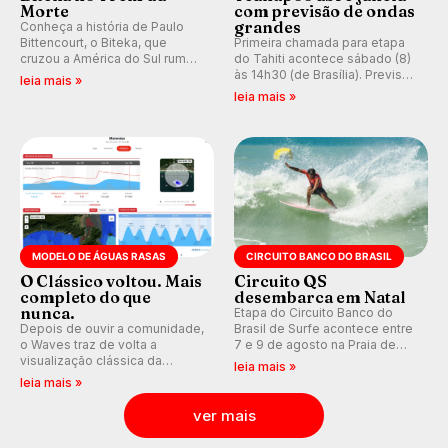
Morte
com previsão de ondas
grandes
Conheça a história de Paulo
Bittencourt, o Biteka, que
Primeira chamada para etapa
cruzou a América do Sul rumo
do Tahiti acontece sábado (8)
ao Pacífico em uma jornada
às 14h30 (de Brasília). Previsão
leia mais »
que se tornou um marco de
indica swell consistente.
leia mais »
aventura, resiliência e paixão
Medina embarca para evento e
pelo surfe.
WSL divulga baterias, com
Kelly Slater convidado.
MODELO DE ÁGUAS RASAS
CIRCUITO BANCO DO BRASIL
O Clássico voltou. Mais
Circuito QS
completo do que
desembarca em Natal
nunca.
Etapa do Circuito Banco do
Depois de ouvir a comunidade,
Brasil de Surfe acontece entre
o Waves traz de volta a
7 e 9 de agosto na Praia de
visualização clássica da
Miami (RN), em disputas
leia mais »
previsão de águas rasas,
válidas pelo Qualifying Series
leia mais »
agora integrada à nova
(QS) 4.000 e pela corrida por
plataforma e com previsão das
vagas no Challenger Series.
ver mais
ondas para até 16 dias.