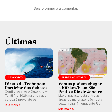
Seja o primeiro a comentar.
Últimas
CT AO VIVO
ALERTA NO LITORAL
Direto de Teahupoo:
Ventos podem chegar
Participe dos debates
a 100 km/h em São
Paulo e Rio de Janeiro.
Confira ao vivo o Outerknown
Tahiti Pro 2026, na onda que
Litoral paulista está entre as
coloca à prova até os
áreas de maior atenção nesta
melhores surfistas do mundo.
sexta-feira (7), enquanto Rio
leia mais »
Participe dos comentários e
de Janeiro também recebe
leia mais »
debates em tempo real no
alerta para ventos fortes.