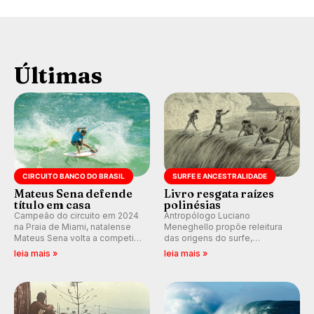
Últimas
CIRCUITO BANCO DO BRASIL
SURFE E ANCESTRALIDADE
Mateus Sena defende
Livro resgata raízes
título em casa
polinésias
Campeão do circuito em 2024
Antropólogo Luciano
na Praia de Miami, natalense
Meneghello propõe releitura
Mateus Sena volta a competir
das origens do surfe,
em casa em busca de manter a
resgatando a cultura polinésia
leia mais »
leia mais »
hegemonia potiguar em etapa
e questionando a visão
do Circuito Banco do Brasil.
ocidental que transformou a
prática em esporte e indústria.