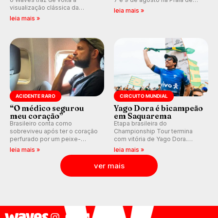
visualização clássica da
Miami (RN), em disputas
leia mais »
previsão de águas rasas,
válidas pelo Qualifying Series
leia mais »
agora integrada à nova
(QS) 4.000 e pela corrida por
plataforma e com previsão das
vagas no Challenger Series.
ondas para até 16 dias.
ACIDENTE RARO
CIRCUITO MUNDIAL
“O médico segurou
Yago Dora é bicampeão
meu coração”
em Saquarema
Brasileiro conta como
Etapa brasileira do
sobreviveu após ter o coração
Championship Tour termina
perfurado por um peixe-
com vitória de Yago Dora.
agulha enquanto surfava na
Sawyer Lindblad vence entre
leia mais »
leia mais »
Costa Rica.
as mulheres e Leonardo
Fioravanti assume liderança do
ver mais
ranking mundial da WSL, na
etapa de Saquarema.