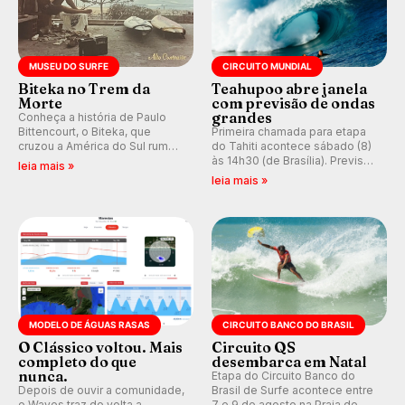
MUSEU DO SURFE
CIRCUITO MUNDIAL
Biteka no Trem da
Teahupoo abre janela
Morte
com previsão de ondas
grandes
Conheça a história de Paulo
Bittencourt, o Biteka, que
Primeira chamada para etapa
cruzou a América do Sul rumo
do Tahiti acontece sábado (8)
ao Pacífico em uma jornada
às 14h30 (de Brasília). Previsão
leia mais »
que se tornou um marco de
indica swell consistente.
leia mais »
aventura, resiliência e paixão
Medina embarca para evento e
pelo surfe.
WSL divulga baterias, com
Kelly Slater convidado.
MODELO DE ÁGUAS RASAS
CIRCUITO BANCO DO BRASIL
O Clássico voltou. Mais
Circuito QS
completo do que
desembarca em Natal
nunca.
Etapa do Circuito Banco do
Depois de ouvir a comunidade,
Brasil de Surfe acontece entre
o Waves traz de volta a
7 e 9 de agosto na Praia de