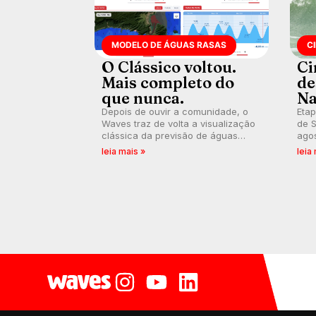
MODELO DE ÁGUAS RASAS
C
O Clássico voltou.
Ci
Mais completo do
de
que nunca.
Na
Depois de ouvir a comunidade, o
Etap
Waves traz de volta a visualização
de S
clássica da previsão de águas
agos
rasas, agora integrada à nova
disp
leia mais »
leia
plataforma e com previsão das
Seri
ondas para até 16 dias.
por 