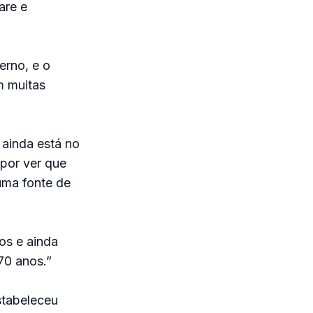
are e
erno, e o
m muitas
ainda está no
 por ver que
uma fonte de
os e ainda
70 anos.”
stabeleceu