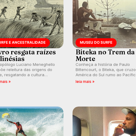
URFE E ANCESTRALIDADE
MUSEU DO SURFE
vro resgata raízes
Biteka no Trem da
linésias
Morte
ropólogo Luciano Meneghello
Conheça a história de Paulo
õe releitura das origens do
Bittencourt, o Biteka, que cruz
e, resgatando a cultura
América do Sul rumo ao Pacífi
nésia e questionando a visão
em uma jornada que se tornou
 mais »
leia mais »
ental que transformou a
marco de aventura, resiliência 
ica em esporte e indústria.
paixão pelo surfe.