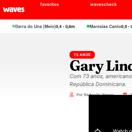
favoritos
wavescheck
Barra do Una (Meio)
0,4 - 0,6m
Maresias Canto
0,5 - 0,7m
73 ANOS
Gary Lin
Com 73 anos, americano 
República Dominicana.
Por Redação Waves