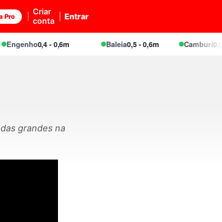
Criar
Entrar
a Pro
conta
ngenho
0,4 - 0,6m
Baleia
0,5 - 0,6m
Camburi
0,5 - 0
ndas grandes na