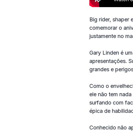
Big rider, shaper
comemorar o aniv
justamente no mai
Gary Linden é um
apresentações. Su
grandes e perigo
Como o envelhecim
ele não tem nada 
surfando com faci
épica de habilida
Conhecido não ap