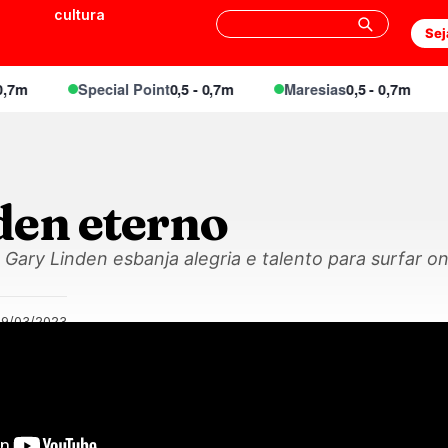
cultura
Sej
Special Point
0,5 - 0,7m
Maresias
0,5 - 0,7m
E
den eterno
Gary Linden esbanja alegria e talento para surfar o
29/03/2023