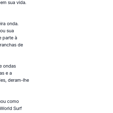
 em sua vida.
ira onda.
dou sua
 parte à
pranchas de
de ondas
as e a
des, deram-lhe
tuou como
 World Surf