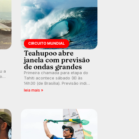
CIRCUITO MUNDIAL
Teahupoo abre
janela com previsão
de ondas grandes
ou a
Primeira chamada para etapa do
co
Tahiti acontece sábado (8) às
 um
14h30 (de Brasília). Previsão indica
e
swell consistente. Medina
leia mais »
embarca para evento e WSL
divulga baterias, com Kelly Slater
convidado.