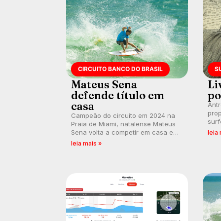
CIRCUITO BANCO DO BRASIL
S
Mateus Sena
Li
defende título em
po
casa
Ant
prop
Campeão do circuito em 2024 na
surf
Praia de Miami, natalense Mateus
poli
Sena volta a competir em casa em
leia
ocid
busca de manter a hegemonia
leia mais »
prát
potiguar em etapa do Circuito
Banco do Brasil.