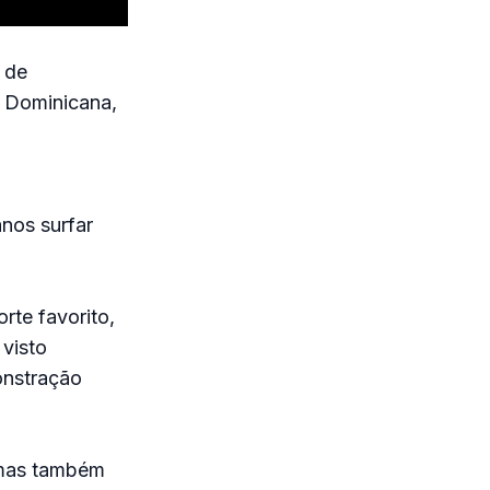
 de
a Dominicana,
anos surfar
rte favorito,
 visto
onstração
 mas também