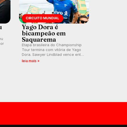
CIRCUITO MUNDIAL
u
Yago Dora é
bicampeão em
Saquarema
eu
por
Etapa brasileira do Championship
Tour termina com vitória de Yago
Dora. Sawyer Lindblad vence entre
as mulheres e Leonardo Fioravanti
leia mais »
assume liderança do ranking
mundial da WSL, na etapa de
Saquarema.