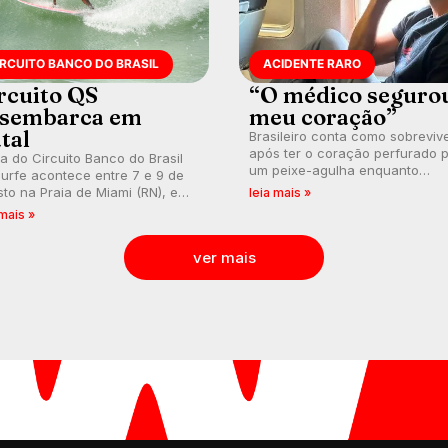
IRCUITO BANCO DO BRASIL
ACIDENTE RARO
rcuito QS
“O médico seguro
sembarca em
meu coração”
tal
Brasileiro conta como sobreviv
após ter o coração perfurado 
a do Circuito Banco do Brasil
um peixe-agulha enquanto
urfe acontece entre 7 e 9 de
surfava na Costa Rica.
to na Praia de Miami (RN), em
leia mais »
utas válidas pelo Qualifying
 mais »
es (QS) 4.000 e pela corrida
vagas no Challenger Series.
ver mais