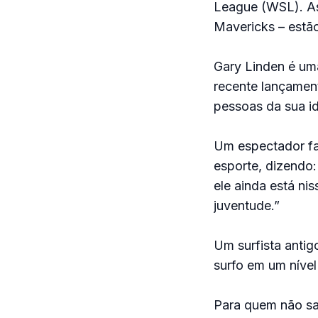
League (WSL). As
Mavericks – estão
Gary Linden é um
recente lançamen
pessoas da sua i
Um espectador fa
esporte, dizendo:
ele ainda está ni
juventude.”
Um surfista anti
surfo em um nível
Para quem não sa