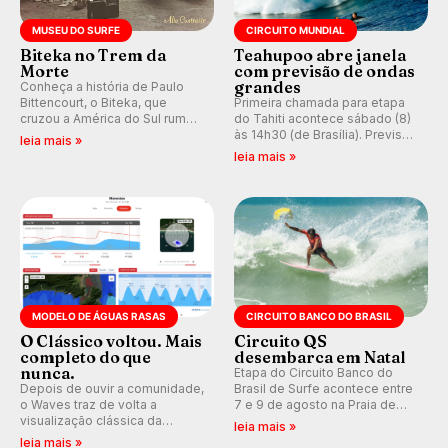
MUSEU DO SURFE
CIRCUITO MUNDIAL
Biteka no Trem da
Teahupoo abre janela
Morte
com previsão de ondas
grandes
Conheça a história de Paulo
Bittencourt, o Biteka, que
Primeira chamada para etapa
cruzou a América do Sul rumo
do Tahiti acontece sábado (8)
ao Pacífico em uma jornada
às 14h30 (de Brasília). Previsão
leia mais »
que se tornou um marco de
indica swell consistente.
leia mais »
aventura, resiliência e paixão
Medina embarca para evento e
pelo surfe.
WSL divulga baterias, com
Kelly Slater convidado.
MODELO DE ÁGUAS RASAS
CIRCUITO BANCO DO BRASIL
O Clássico voltou. Mais
Circuito QS
completo do que
desembarca em Natal
nunca.
Etapa do Circuito Banco do
Depois de ouvir a comunidade,
Brasil de Surfe acontece entre
o Waves traz de volta a
7 e 9 de agosto na Praia de
visualização clássica da
Miami (RN), em disputas
leia mais »
previsão de águas rasas,
válidas pelo Qualifying Series
leia mais »