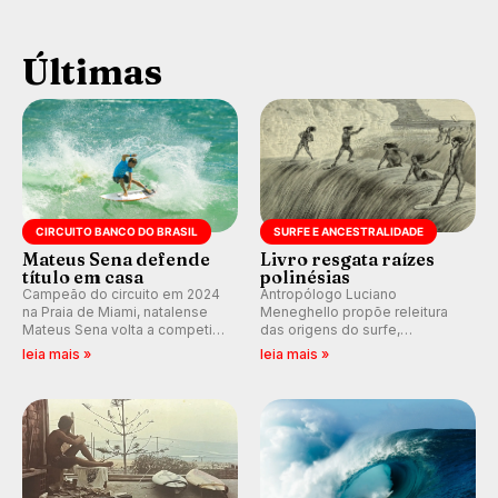
Últimas
CIRCUITO BANCO DO BRASIL
SURFE E ANCESTRALIDADE
Mateus Sena defende
Livro resgata raízes
título em casa
polinésias
Campeão do circuito em 2024
Antropólogo Luciano
na Praia de Miami, natalense
Meneghello propõe releitura
Mateus Sena volta a competir
das origens do surfe,
em casa em busca de manter a
resgatando a cultura polinésia
leia mais »
leia mais »
hegemonia potiguar em etapa
e questionando a visão
do Circuito Banco do Brasil.
ocidental que transformou a
prática em esporte e indústria.