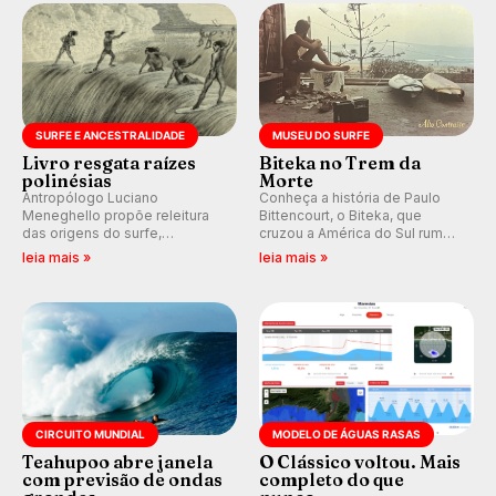
km/h em Itanhaém.
SURFE E ANCESTRALIDADE
MUSEU DO SURFE
Livro resgata raízes
Biteka no Trem da
polinésias
Morte
Antropólogo Luciano
Conheça a história de Paulo
Meneghello propõe releitura
Bittencourt, o Biteka, que
das origens do surfe,
cruzou a América do Sul rumo
resgatando a cultura polinésia
ao Pacífico em uma jornada
leia mais »
leia mais »
e questionando a visão
que se tornou um marco de
ocidental que transformou a
aventura, resiliência e paixão
prática em esporte e indústria.
pelo surfe.
CIRCUITO MUNDIAL
MODELO DE ÁGUAS RASAS
Teahupoo abre janela
O Clássico voltou. Mais
com previsão de ondas
completo do que