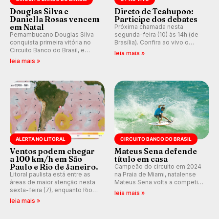
Douglas Silva e
Direto de Teahupoo:
Daniella Rosas vencem
Participe dos debates
em Natal
Próxima chamada nesta
Pernambucano Douglas Silva
segunda-feira (10) às 14h (de
conquista primeira vitória no
Brasília). Confira ao vivo o
Circuito Banco do Brasil, e
Outerknown Tahiti Pro 2026 e
leia mais »
peruana Daniella Rosas vence
participe dos comentários e
leia mais »
no feminino na etapa de Natal,
debates no nosso fórum,
disputada na Praia de Miami
durante as etapas da WSL.
(RN).
ALERTA NO LITORAL
CIRCUITO BANCO DO BRASIL
Ventos podem chegar
Mateus Sena defende
a 100 km/h em São
título em casa
Paulo e Rio de Janeiro.
Campeão do circuito em 2024
Litoral paulista está entre as
na Praia de Miami, natalense
áreas de maior atenção nesta
Mateus Sena volta a competir
sexta-feira (7), enquanto Rio
em casa em busca de manter a
leia mais »
de Janeiro também recebe
hegemonia potiguar em etapa
leia mais »
alerta para ventos fortes.
do Circuito Banco do Brasil.
Rajadas já chegaram a 97,2