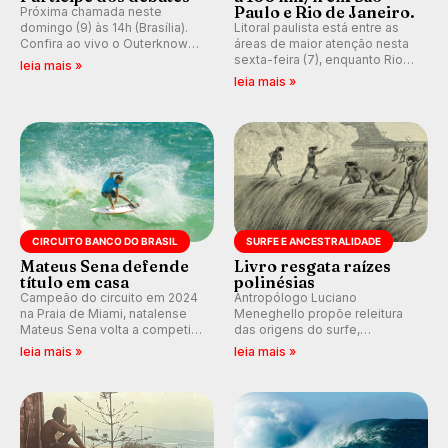
Paulo e Rio de Janeiro.
Próxima chamada neste
domingo (9) às 14h (Brasília).
Litoral paulista está entre as
Confira ao vivo o Outerknown
áreas de maior atenção nesta
Tahiti Pro 2026 e participe dos
sexta-feira (7), enquanto Rio
leia mais »
comentários e debates em
de Janeiro também recebe
leia mais »
tempo real no nosso fórum,
alerta para ventos fortes.
durante as etapas da WSL.
Rajadas já chegaram a 97,2
km/h em Itanhaém.
CIRCUITO BANCO DO BRASIL
SURFE E ANCESTRALIDADE
Mateus Sena defende
Livro resgata raízes
título em casa
polinésias
Campeão do circuito em 2024
Antropólogo Luciano
na Praia de Miami, natalense
Meneghello propõe releitura
Mateus Sena volta a competir
das origens do surfe,
em casa em busca de manter a
resgatando a cultura polinésia
leia mais »
leia mais »
hegemonia potiguar em etapa
e questionando a visão
do Circuito Banco do Brasil.
ocidental que transformou a
prática em esporte e indústria.