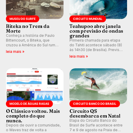
MUSEU DO SURFE
CIRCUITO MUNDIAL
Biteka no Trem da
Teahupoo abre janela
Morte
com previsão de ondas
grandes
Conheça a história de Paulo
Bittencourt, o Biteka, que
Primeira chamada para etapa
cruzou a América do Sul rumo
do Tahiti acontece sábado (8)
ao Pacífico em uma jornada
às 14h30 (de Brasília). Previsão
leia mais »
que se tornou um marco de
indica swell consistente.
leia mais »
aventura, resiliência e paixão
Medina embarca para evento e
pelo surfe.
WSL divulga baterias, com
Kelly Slater convidado.
MODELO DE ÁGUAS RASAS
CIRCUITO BANCO DO BRASIL
O Clássico voltou. Mais
Circuito QS
completo do que
desembarca em Natal
nunca.
Etapa do Circuito Banco do
Depois de ouvir a comunidade,
Brasil de Surfe acontece entre
o Waves traz de volta a
7 e 9 de agosto na Praia de