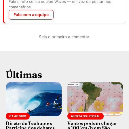
Fale direto com a equipe Waves — em vez de postar nos
comentários.
Fale com a equipe
Seja o primeiro a comentar.
Últimas
CT AO VIVO
ALERTA NO LITORAL
Direto de Teahupoo:
Ventos podem chegar
Participe dos debates
a 100 km/h em São