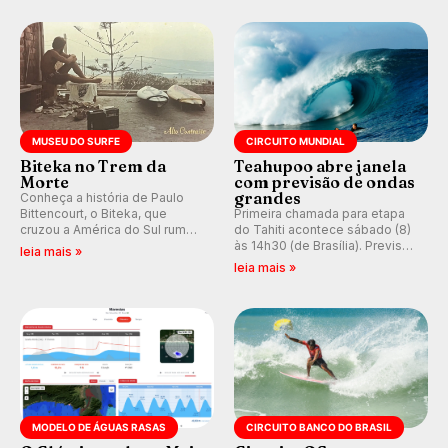
do Circuito Banco do Brasil.
ocidental que transformou a
prática em esporte e indústria.
MUSEU DO SURFE
CIRCUITO MUNDIAL
Biteka no Trem da
Teahupoo abre janela
Morte
com previsão de ondas
grandes
Conheça a história de Paulo
Bittencourt, o Biteka, que
Primeira chamada para etapa
cruzou a América do Sul rumo
do Tahiti acontece sábado (8)
ao Pacífico em uma jornada
às 14h30 (de Brasília). Previsão
leia mais »
que se tornou um marco de
indica swell consistente.
leia mais »
aventura, resiliência e paixão
Medina embarca para evento e
pelo surfe.
WSL divulga baterias, com
Kelly Slater convidado.
MODELO DE ÁGUAS RASAS
CIRCUITO BANCO DO BRASIL