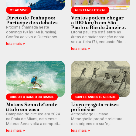
CT AO VIVO
ALERTA NO LITORAL
Direto de Teahupoo:
Ventos podem chegar
Participe dos debates
a 100 km/h em São
Paulo e Rio de Janeiro.
Próxima chamada neste
domingo (9) às 14h (Brasília).
Litoral paulista está entre as
Confira ao vivo o Outerknown
áreas de maior atenção nesta
Tahiti Pro 2026 e participe dos
sexta-feira (7), enquanto Rio
leia mais »
comentários e debates em
de Janeiro também recebe
leia mais »
tempo real no nosso fórum,
alerta para ventos fortes.
durante as etapas da WSL.
Rajadas já chegaram a 97,2
km/h em Itanhaém.
CIRCUITO BANCO DO BRASIL
SURFE E ANCESTRALIDADE
Mateus Sena defende
Livro resgata raízes
título em casa
polinésias
Campeão do circuito em 2024
Antropólogo Luciano
na Praia de Miami, natalense
Meneghello propõe releitura
Mateus Sena volta a competir
das origens do surfe,
em casa em busca de manter a
resgatando a cultura polinésia
leia mais »
leia mais »
hegemonia potiguar em etapa
e questionando a visão