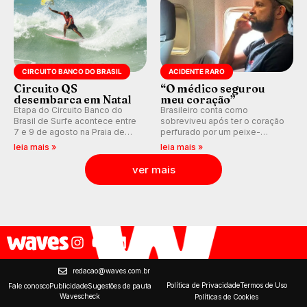
CIRCUITO BANCO DO BRASIL
ACIDENTE RARO
Circuito QS
“O médico segurou
desembarca em Natal
meu coração”
Etapa do Circuito Banco do
Brasileiro conta como
Brasil de Surfe acontece entre
sobreviveu após ter o coração
7 e 9 de agosto na Praia de
perfurado por um peixe-
Miami (RN), em disputas
agulha enquanto surfava na
leia mais »
leia mais »
válidas pelo Qualifying Series
Costa Rica.
(QS) 4.000 e pela corrida por
ver mais
vagas no Challenger Series.
redacao@waves.com.br
Política de Privacidade
Termos de Uso
Fale conosco
Publicidade
Sugestões de pauta
Wavescheck
Políticas de Cookies