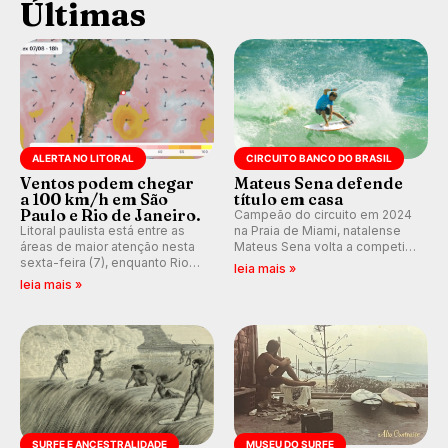
Últimas
ALERTA NO LITORAL
CIRCUITO BANCO DO BRASIL
Ventos podem chegar
Mateus Sena defende
a 100 km/h em São
título em casa
Paulo e Rio de Janeiro.
Campeão do circuito em 2024
Litoral paulista está entre as
na Praia de Miami, natalense
áreas de maior atenção nesta
Mateus Sena volta a competir
sexta-feira (7), enquanto Rio
em casa em busca de manter a
leia mais »
de Janeiro também recebe
hegemonia potiguar em etapa
leia mais »
alerta para ventos fortes.
do Circuito Banco do Brasil.
Rajadas já chegaram a 97,2
km/h em Itanhaém.
SURFE E ANCESTRALIDADE
MUSEU DO SURFE