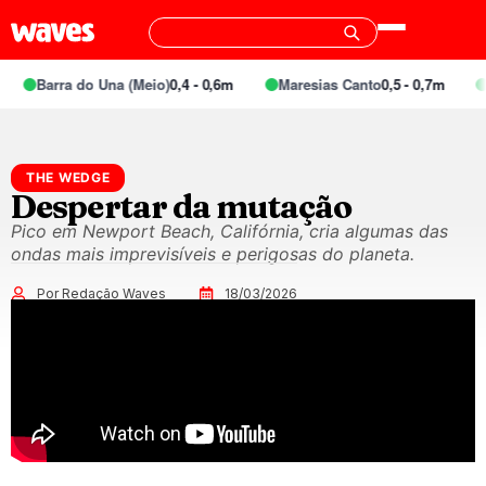
Barra do Una (Meio)
0,4 - 0,6m
Maresias Canto
0,5 - 0,7m
S
THE WEDGE
Despertar da mutação
Pico em Newport Beach, Califórnia, cria algumas das
ondas mais imprevisíveis e perigosas do planeta.
Por Redação Waves
18/03/2026