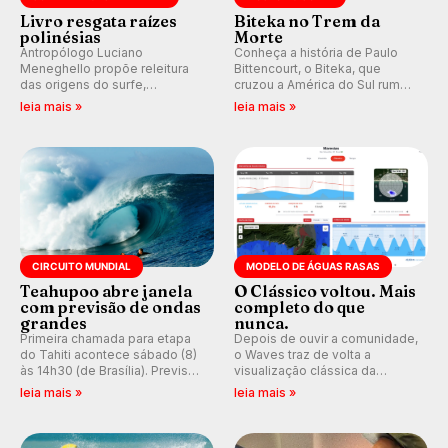
Livro resgata raízes
Biteka no Trem da
polinésias
Morte
Antropólogo Luciano
Conheça a história de Paulo
Meneghello propõe releitura
Bittencourt, o Biteka, que
das origens do surfe,
cruzou a América do Sul rumo
resgatando a cultura polinésia
ao Pacífico em uma jornada
leia mais »
leia mais »
e questionando a visão
que se tornou um marco de
ocidental que transformou a
aventura, resiliência e paixão
prática em esporte e indústria.
pelo surfe.
CIRCUITO MUNDIAL
MODELO DE ÁGUAS RASAS
Teahupoo abre janela
O Clássico voltou. Mais
com previsão de ondas
completo do que
grandes
nunca.
Primeira chamada para etapa
Depois de ouvir a comunidade,
do Tahiti acontece sábado (8)
o Waves traz de volta a
às 14h30 (de Brasília). Previsão
visualização clássica da
indica swell consistente.
previsão de águas rasas,
leia mais »
leia mais »
Medina embarca para evento e
agora integrada à nova
WSL divulga baterias, com
plataforma e com previsão das
Kelly Slater convidado.
ondas para até 16 dias.