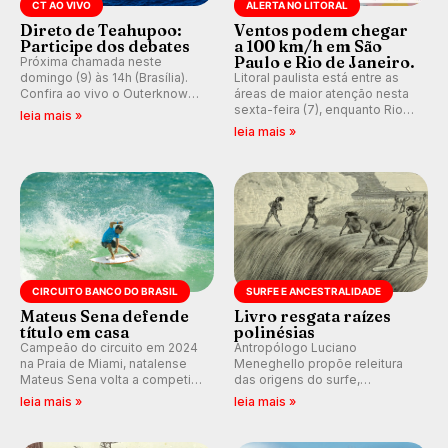
CT AO VIVO
ALERTA NO LITORAL
Direto de Teahupoo:
Ventos podem chegar
Participe dos debates
a 100 km/h em São
Paulo e Rio de Janeiro.
Próxima chamada neste
domingo (9) às 14h (Brasília).
Litoral paulista está entre as
Confira ao vivo o Outerknown
áreas de maior atenção nesta
Tahiti Pro 2026 e participe dos
sexta-feira (7), enquanto Rio
leia mais »
comentários e debates em
de Janeiro também recebe
leia mais »
tempo real no nosso fórum,
alerta para ventos fortes.
durante as etapas da WSL.
Rajadas já chegaram a 97,2
km/h em Itanhaém.
CIRCUITO BANCO DO BRASIL
SURFE E ANCESTRALIDADE
Mateus Sena defende
Livro resgata raízes
título em casa
polinésias
Campeão do circuito em 2024
Antropólogo Luciano
na Praia de Miami, natalense
Meneghello propõe releitura
Mateus Sena volta a competir
das origens do surfe,
em casa em busca de manter a
resgatando a cultura polinésia
leia mais »
leia mais »
hegemonia potiguar em etapa
e questionando a visão
do Circuito Banco do Brasil.
ocidental que transformou a
prática em esporte e indústria.