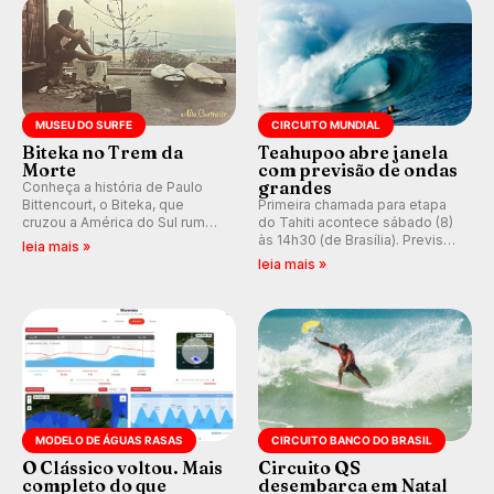
MUSEU DO SURFE
CIRCUITO MUNDIAL
Biteka no Trem da
Teahupoo abre janela
Morte
com previsão de ondas
grandes
Conheça a história de Paulo
Bittencourt, o Biteka, que
Primeira chamada para etapa
cruzou a América do Sul rumo
do Tahiti acontece sábado (8)
ao Pacífico em uma jornada
às 14h30 (de Brasília). Previsão
leia mais »
que se tornou um marco de
indica swell consistente.
leia mais »
aventura, resiliência e paixão
Medina embarca para evento e
pelo surfe.
WSL divulga baterias, com
Kelly Slater convidado.
MODELO DE ÁGUAS RASAS
CIRCUITO BANCO DO BRASIL
O Clássico voltou. Mais
Circuito QS
completo do que
desembarca em Natal