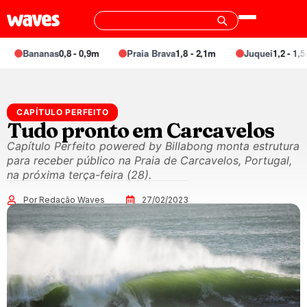
Bananas
0,8 - 0,9m
Praia Brava
1,8 - 2,1m
Juquei
1,2 - 1,5m
CAPÍTULO PERFEITO
Tudo pronto em Carcavelos
Capítulo Perfeito powered by Billabong monta estrutura
para receber público na Praia de Carcavelos, Portugal,
na próxima terça-feira (28).
Por Redação Waves
27/02/2023