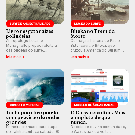
SURFE E ANCESTRALIDADE
MUSEU DO SURFE
Livro resgata raízes
Biteka no Trem da
polinésias
Morte
Antropólogo Luciano
Conheça a história de Paulo
Meneghello propõe releitura
Bittencourt, o Biteka, que
das origens do surfe,
cruzou a América do Sul rumo
resgatando a cultura polinésia
ao Pacífico em uma jornada
leia mais »
leia mais »
e questionando a visão
que se tornou um marco de
ocidental que transformou a
aventura, resiliência e paixão
prática em esporte e indústria.
pelo surfe.
CIRCUITO MUNDIAL
MODELO DE ÁGUAS RASAS
Teahupoo abre janela
O Clássico voltou. Mais
com previsão de ondas
completo do que
grandes
nunca.
Primeira chamada para etapa
Depois de ouvir a comunidade,
do Tahiti acontece sábado (8)
o Waves traz de volta a