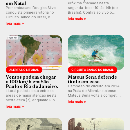
em Natal
Próxima chamada nesta
Pernambucano Douglas Silva
segunda-feira (10) às 14h (de
conquista primeira vitória no
Brasília). Confira ao vivo o
Circuito Banco do Brasil, e
Outerknown Tahiti Pro 2026 e
leia mais »
peruana Daniella Rosas vence
participe dos comentários e
leia mais »
no feminino na etapa de Natal,
debates no nosso fórum,
disputada na Praia de Miami
durante as etapas da WSL.
(RN).
ALERTA NO LITORAL
CIRCUITO BANCO DO BRASIL
Ventos podem chegar
Mateus Sena defende
a 100 km/h em São
título em casa
Paulo e Rio de Janeiro.
Campeão do circuito em 2024
Litoral paulista está entre as
na Praia de Miami, natalense
áreas de maior atenção nesta
Mateus Sena volta a competir
sexta-feira (7), enquanto Rio
em casa em busca de manter a
leia mais »
de Janeiro também recebe
hegemonia potiguar em etapa
leia mais »
alerta para ventos fortes.
do Circuito Banco do Brasil.
Rajadas já chegaram a 97,2
km/h em Itanhaém.