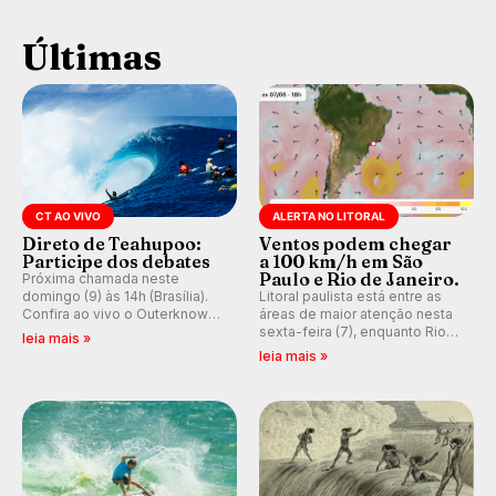
Últimas
CT AO VIVO
ALERTA NO LITORAL
Direto de Teahupoo:
Ventos podem chegar
Participe dos debates
a 100 km/h em São
Paulo e Rio de Janeiro.
Próxima chamada neste
domingo (9) às 14h (Brasília).
Litoral paulista está entre as
Confira ao vivo o Outerknown
áreas de maior atenção nesta
Tahiti Pro 2026 e participe dos
sexta-feira (7), enquanto Rio
leia mais »
comentários e debates em
de Janeiro também recebe
leia mais »
tempo real no nosso fórum,
alerta para ventos fortes.
durante as etapas da WSL.
Rajadas já chegaram a 97,2
km/h em Itanhaém.