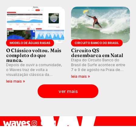
pelo surfe.
WSL divulga baterias, com
Kelly Slater convidado.
MODELO DE ÁGUAS RASAS
CIRCUITO BANCO DO BRASIL
O Clássico voltou. Mais
Circuito QS
completo do que
desembarca em Natal
nunca.
Etapa do Circuito Banco do
Depois de ouvir a comunidade,
Brasil de Surfe acontece entre
o Waves traz de volta a
7 e 9 de agosto na Praia de
visualização clássica da
Miami (RN), em disputas
leia mais »
previsão de águas rasas,
válidas pelo Qualifying Series
leia mais »
agora integrada à nova
(QS) 4.000 e pela corrida por
plataforma e com previsão das
vagas no Challenger Series.
ver mais
ondas para até 16 dias.
redacao@waves.com.br