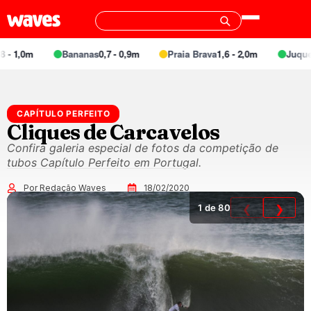
 - 1,0m
Bananas
0,7 - 0,9m
Praia Brava
1,6 - 2,0m
Juquei
CAPÍTULO PERFEITO
Cliques de Carcavelos
Confira galeria especial de fotos da competição de
tubos Capítulo Perfeito em Portugal.
Por Redação Waves
18/02/2020
1
de 80
❮
❯