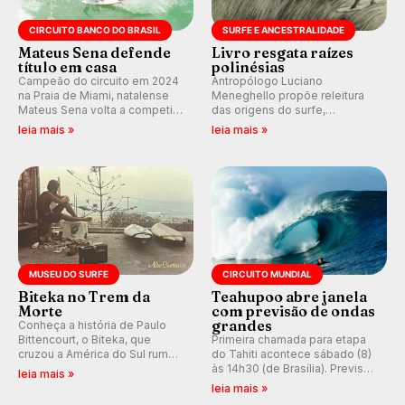
CIRCUITO BANCO DO BRASIL
SURFE E ANCESTRALIDADE
Mateus Sena defende
Livro resgata raízes
título em casa
polinésias
Campeão do circuito em 2024
Antropólogo Luciano
na Praia de Miami, natalense
Meneghello propõe releitura
Mateus Sena volta a competir
das origens do surfe,
em casa em busca de manter a
resgatando a cultura polinésia
leia mais »
leia mais »
hegemonia potiguar em etapa
e questionando a visão
do Circuito Banco do Brasil.
ocidental que transformou a
prática em esporte e indústria.
MUSEU DO SURFE
CIRCUITO MUNDIAL
Biteka no Trem da
Teahupoo abre janela
Morte
com previsão de ondas
grandes
Conheça a história de Paulo
Bittencourt, o Biteka, que
Primeira chamada para etapa
cruzou a América do Sul rumo
do Tahiti acontece sábado (8)
ao Pacífico em uma jornada
às 14h30 (de Brasília). Previsão
leia mais »
que se tornou um marco de
indica swell consistente.
leia mais »
aventura, resiliência e paixão
Medina embarca para evento e