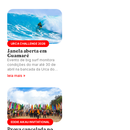
do legend desparecido em
alto-mar.
URCA CHALLENGE 2026
Janela aberta em
Guamaré
Evento de big surf monitora
condições do mar até 30 de
abril na bancada da Urca do
Minhoto (RN), com nomes de
leia mais »
peso do cenário mundial.
EDDIE AIKAU INVITATIONAL
Prova cancelada no