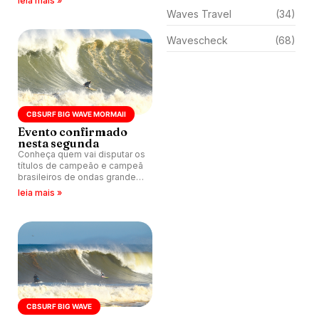
leia mais »
Waves Travel
(34)
Wavescheck
(68)
CBSURF BIG WAVE MORMAII
Evento confirmado
nesta segunda
Conheça quem vai disputar os
títulos de campeão e campeã
brasileiros de ondas grandes
do Surf Brasil na Praia do
leia mais »
Cardoso no Farol de Santa
Marta no CBSurf Big Wave
Mormaii.
CBSURF BIG WAVE