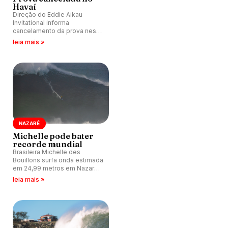
Havaí
Direção do Eddie Aikau
Invitational informa
cancelamento da prova nesta
temporada por falta de
leia mais »
ondulação consistente no
Havaí.
NAZARÉ
Michelle pode bater
recorde mundial
Brasileira Michelle des
Bouillons surfa onda estimada
em 24,99 metros em Nazaré,
Portugal, marca que pode
leia mais »
superar o atual recorde
mundial feminino.