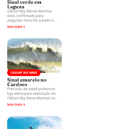
Sinal verde em
Laguna
CBSurf Big Waves Mormaii
está confirmado para
segunda-feira (4), a partir das
7h (de Brasília) na Praia do
leia mais »
Cardoso.
CBSURF BIG WAVE
Sinal amarelo no
Cardoso
Previsão de swell poderoso
liga alerta para realização do
CBSurf Big Wave Mormaii na
Praia do Cardoso, em Laguna
leia mais »
(SC).