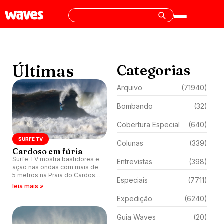
Últimas
Categorias
Arquivo
(71940)
Bombando
(32)
Cobertura Especial
(640)
SURFE TV
Colunas
(339)
Cardoso em fúria
Surfe TV mostra bastidores e
Entrevistas
(398)
ação nas ondas com mais de
5 metros na Praia do Cardoso
Especiais
(7711)
durante CBSurf Big Wave
leia mais »
Mormaii 2026.
Expedição
(6240)
Guia Waves
(20)