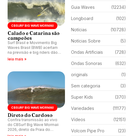
Guia Waves
(12234)
Longboard
(102)
CBSURF BIG WAVE MORMAII
Notícias
(10728)
Calado e Catarina são
campeões
Notícias Sobre
(5)
Surf Brasil e Movimento Big
Waves Brasil (BWB) acertam
Ondas Artificiais
(728)
na previsão e big riders dão
um show na Praia do Cardoso.
leia mais »
Pedro Calado e Catarina
Ondas Sonoras
(632)
Lorenzo faturam etapa.
originals
(1)
Sem categoria
(3)
Super Kids
(370)
CBSURF BIG WAVE MORMAII
Variedades
(11177)
Direto do Cardoso
Vídeos
(12151)
Confira transmissão ao vivo
do CBSurf Big Wave Mormaii
2026, direto da Praia do
Volcom Pipe Pro
(23)
Cardoso, Laguna (SC).