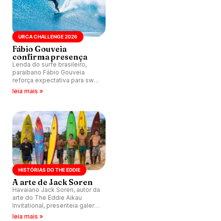
URCA CHALLENGE 2026
Fábio Gouveia
confirma presença
Lenda do surfe brasileiro,
paraibano Fábio Gouveia
reforça expectativa para swell
perfeito na bancada da Urca
leia mais »
do Minhoto (RN), enquanto
evento segue em janela até
30 de abril.
HISTÓRIAS DO THE EDDIE
A arte de Jack Soren
Havaiano Jack Soren, autor da
arte do The Eddie Aikau
Invitational, presenteia galera
com várias histórias lendárias
leia mais »