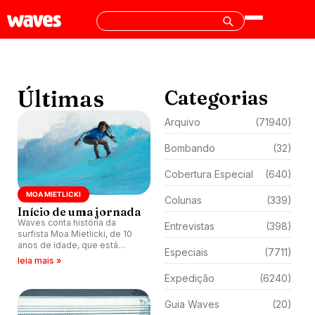
Últimas
Categorias
Arquivo
(71940)
Bombando
(32)
Cobertura Especial
(640)
MOA MIETLICKI
Colunas
(339)
Início de uma jornada
Waves conta história da
Entrevistas
(398)
surfista Moa Mietlicki, de 10
anos de idade, que está
Especiais
(7711)
começando no surfe e já
leia mais »
garantiu muitos pódios nas
Expedição
(6240)
competições que participou.
Guia Waves
(20)