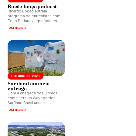
Bocão lança podcast
Ricardo Bocão estreia
programa de entrevistas com
Teco Padaratz, episódio está
disponível no Spotify e
leia mais »
YouTube.
OUTUBRO DE 2023
Surfland anuncia
entrega
Com a chegada dos últimos
containers da Wavegarden,
Surfland Brasil anuncia
entrega do empreendimento
leia mais »
para outubro de 2023.