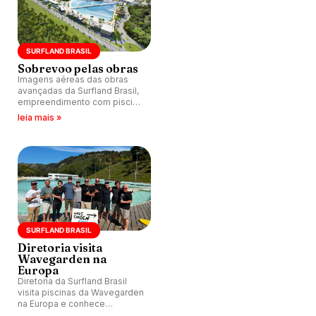
SURFLAND BRASIL
Sobrevoo pelas obras
Imagens aéreas das obras
avançadas da Surfland Brasil,
empreendimento com piscina
de ondas previsto para ser
leia mais »
inaugurado em 2023.
SURFLAND BRASIL
Diretoria visita
Wavegarden na
Europa
Diretoria da Surfland Brasil
visita piscinas da Wavegarden
na Europa e conhece
novidades da tecnologia que