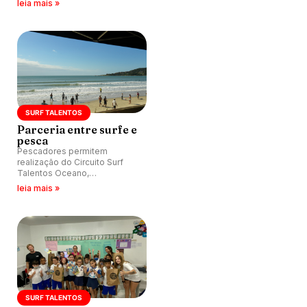
leia mais »
estará em Garopaba (SC).
SURF TALENTOS
Parceria entre surfe e
pesca
Pescadores permitem
realização do Circuito Surf
Talentos Oceano,
apresentado pela Surfland
leia mais »
Brasil, na temporada de pesca
da tainha em Garopaba (SC).
SURF TALENTOS