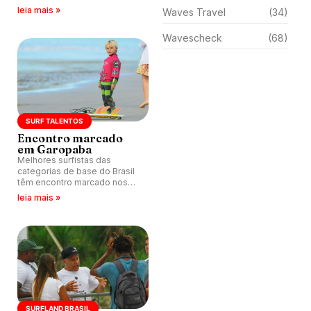
Silveira, Garopaba (SC).
leia mais »
Waves Travel
(34)
Wavescheck
(68)
SURF TALENTOS
Encontro marcado
em Garopaba
Melhores surfistas das
categorias de base do Brasil
têm encontro marcado nos
dias 15 e 16 de abril em
leia mais »
Garopaba (SC).
SURFLAND BRASIL