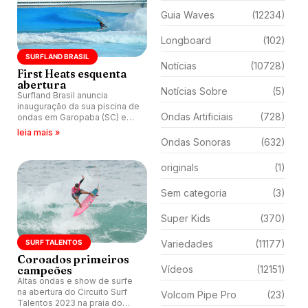
Guia Waves
(12234)
Longboard
(102)
SURFLAND BRASIL
Notícias
(10728)
First Heats esquenta
abertura
Notícias Sobre
(5)
Surfland Brasil anuncia
inauguração da sua piscina de
Ondas Artificiais
(728)
ondas em Garopaba (SC) e
agendamento das sessões
leia mais »
de surfe.
Ondas Sonoras
(632)
originals
(1)
Sem categoria
(3)
Super Kids
(370)
SURF TALENTOS
Variedades
(11177)
Coroados primeiros
campeões
Vídeos
(12151)
Altas ondas e show de surfe
na abertura do Circuito Surf
Volcom Pipe Pro
(23)
Talentos 2023 na praia do