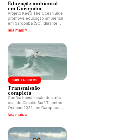
Educação ambiental
em Garopaba
Projeto Keep The Ocean Blue
promove educação ambiental
em Garopaba (SC), durante
etapa do Surfland Brasil
leia mais »
Apresenta Circuito Surf
Talentos Oceano 2022.
SURF TALENTOS
Transmissão
completa
Confira transmissão dos três
dias do Circuito Surf Talentos
Oceano 2022, em Garopaba
(SC).
leia mais »