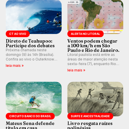
CT AO VIVO
ALERTA NO LITORAL
Direto de Teahupoo:
Ventos podem chegar
Participe dos debates
a 100 km/h em São
Paulo e Rio de Janeiro.
Próxima chamada neste
domingo (9) às 14h (Brasília).
Litoral paulista está entre as
Confira ao vivo o Outerknown
áreas de maior atenção nesta
Tahiti Pro 2026 e participe dos
sexta-feira (7), enquanto Rio
leia mais »
comentários e debates em
de Janeiro também recebe
leia mais »
tempo real no nosso fórum,
alerta para ventos fortes.
durante as etapas da WSL.
Rajadas já chegaram a 97,2
km/h em Itanhaém.
CIRCUITO BANCO DO BRASIL
SURFE E ANCESTRALIDADE
Mateus Sena defende
Livro resgata raízes
título em casa
polinésias