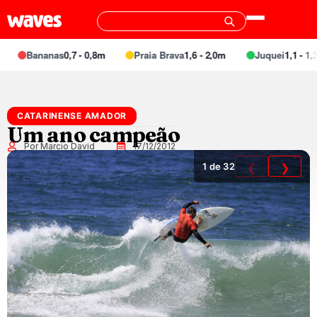
Bananas
0,7 - 0,8m
Praia Brava
1,6 - 2,0m
Juquei
1,1 - 1,3m
CATARINENSE AMADOR
Um ano campeão
Por Marcio David
17/12/2012
1
de 32
❮
❯