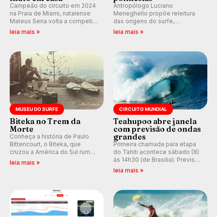
Campeão do circuito em 2024
Antropólogo Luciano
na Praia de Miami, natalense
Meneghello propõe releitura
Mateus Sena volta a competir
das origens do surfe,
em casa em busca de manter a
resgatando a cultura polinésia
leia mais »
leia mais »
hegemonia potiguar em etapa
e questionando a visão
do Circuito Banco do Brasil.
ocidental que transformou a
prática em esporte e indústria.
MUSEU DO SURFE
CIRCUITO MUNDIAL
Biteka no Trem da
Teahupoo abre janela
Morte
com previsão de ondas
grandes
Conheça a história de Paulo
Bittencourt, o Biteka, que
Primeira chamada para etapa
cruzou a América do Sul rumo
do Tahiti acontece sábado (8)
ao Pacífico em uma jornada
às 14h30 (de Brasília). Previsão
leia mais »
que se tornou um marco de
indica swell consistente.
leia mais »
aventura, resiliência e paixão
Medina embarca para evento e
pelo surfe.
WSL divulga baterias, com
Kelly Slater convidado.