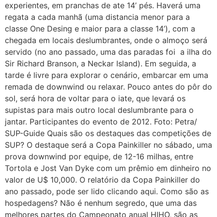
experientes, em pranchas de ate 14’ pés. Haverá uma
regata a cada manhã (uma distancia menor para a
classe One Desing e maior para a classe 14’), com a
chegada em locais deslumbrantes, onde o almoço será
servido (no ano passado, uma das paradas foi a ilha do
Sir Richard Branson, a Neckar Island). Em seguida, a
tarde é livre para explorar o cenário, embarcar em uma
remada de downwind ou relaxar. Pouco antes do pôr do
sol, será hora de voltar para o iate, que levará os
supistas para mais outro local deslumbrante para o
jantar. Participantes do evento de 2012. Foto: Petra/
SUP-Guide Quais são os destaques das competições de
SUP? O destaque será a Copa Painkiller no sábado, uma
prova downwind por equipe, de 12-16 milhas, entre
Tortola e Jost Van Dyke com um prêmio em dinheiro no
valor de U$ 10,000. O relatório da Copa Painkiller do
ano passado, pode ser lido clicando aqui. Como são as
hospedagens? Não é nenhum segredo, que uma das
melhores partes do Campeonato anual HIHO, são as