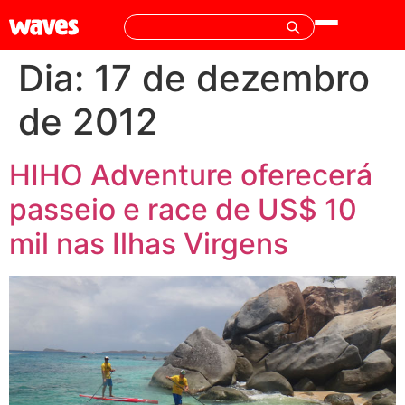
Dia:
17 de dezembro
de 2012
HIHO Adventure oferecerá
passeio e race de US$ 10
mil nas Ilhas Virgens