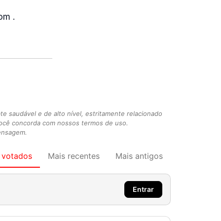
om .
 saudável e de alto nível, estritamente relacionado
você concorda com nossos termos de uso.
mensagem.
 votados
Mais recentes
Mais antigos
Entrar