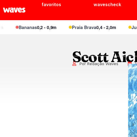
favoritos
wavescheck
Bananas
0,2 - 0,9m
Praia Brava
0,4 - 2,0m
Juque
Scott Aic
Por Redação Waves
1