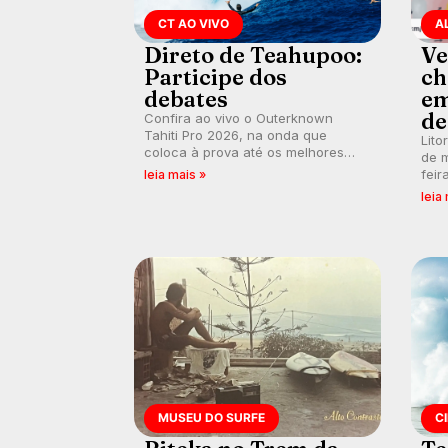
CT AO VIVO
A
Direto de Teahupoo:
Ve
Participe dos
ch
debates
em
de
Confira ao vivo o Outerknown
Tahiti Pro 2026, na onda que
Lito
coloca à prova até os melhores
de m
surfistas do mundo. E participe dos
feir
leia mais »
debates em tempo real durante as
tamb
leia
etapas do Mundial da WSL.
fort
km/
MUSEU DO SURFE
C