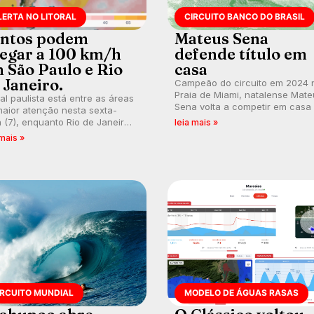
LERTA NO LITORAL
CIRCUITO BANCO DO BRASIL
ntos podem
Mateus Sena
egar a 100 km/h
defende título em
 São Paulo e Rio
casa
 Janeiro.
Campeão do circuito em 2024 
Praia de Miami, natalense Mate
ral paulista está entre as áreas
Sena volta a competir em casa
aior atenção nesta sexta-
busca de manter a hegemonia
a (7), enquanto Rio de Janeiro
leia mais »
potiguar em etapa do Circuito
ém recebe alerta para ventos
 mais »
Banco do Brasil.
es. Rajadas já chegaram a 97,2
h em Itanhaém.
IRCUITO MUNDIAL
MODELO DE ÁGUAS RASAS