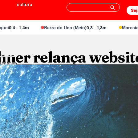
cultura
Sej
i
0,4 - 1,4m
Barra do Una (Meio)
0,3 - 1,3m
Maresias C
hner relança websit
4/11/2001