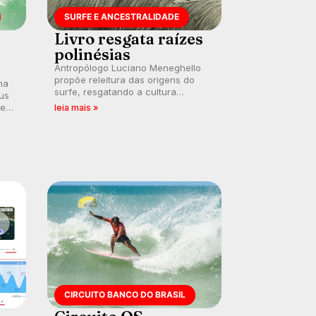
SURFE E ANCESTRALIDADE
Livro resgata raízes
polinésias
Antropólogo Luciano Meneghello
propõe releitura das origens do
na
surfe, resgatando a cultura
us
polinésia e questionando a visão
 em
leia mais »
ocidental que transformou a
prática em esporte e indústria.
CIRCUITO BANCO DO BRASIL