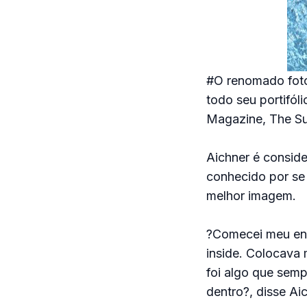
#O renomado fotóg
todo seu portifól
Magazine, The Surf
Aichner é conside
conhecido por se 
melhor imagem.
?Comecei meu env
inside. Colocava
foi algo que semp
dentro?, disse Ai