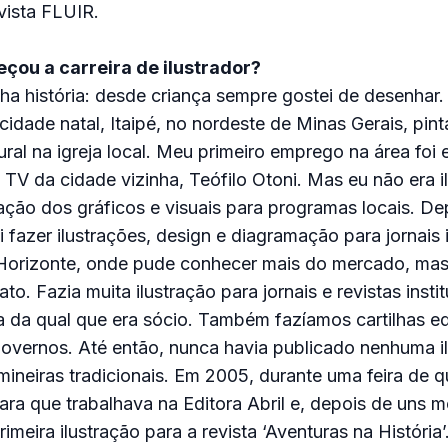
vista FLUIR.
ou a carreira de ilustrador?
ha história: desde criança sempre gostei de desenhar
idade natal, Itaipé, no nordeste de Minas Gerais, pin
ural na igreja local. Meu primeiro emprego na área foi
 TV da cidade vizinha, Teófilo Otoni. Mas eu não era il
ação dos gráficos e visuais para programas locais. De
 fazer ilustrações, design e diagramação para jornais
Horizonte, onde pude conhecer mais do mercado, mas
fato. Fazia muita ilustração para jornais e revistas insti
a da qual que era sócio. Também fazíamos cartilhas e
overnos. Até então, nunca havia publicado nenhuma i
s mineiras tradicionais. Em 2005, durante uma feira de
ra que trabalhava na Editora Abril e, depois de uns 
rimeira ilustração para a revista ‘Aventuras na História’