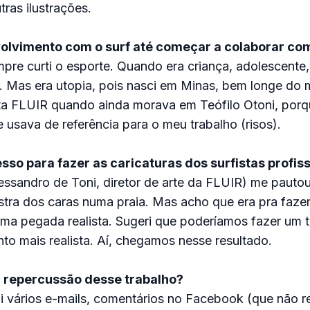
ras ilustrações.
volvimento com o surf até começar a colaborar co
e curti o esporte. Quando era criança, adolescente, 
. Mas era utopia, pois nasci em Minas, bem longe do ma
ta FLUIR quando ainda morava em Teófilo Otoni, por
 usava de referência para o meu trabalho (risos).
sso para fazer as caricaturas dos surfistas profis
ssandro de Toni, diretor de arte da FLUIR) me pautou
lustra dos caras numa praia. Mas acho que era pra faze
ma pegada realista. Sugeri que poderíamos fazer um t
o mais realista. Aí, chegamos nesse resultado.
 repercussão desse trabalho?
i vários e-mails, comentários no Facebook (que não r