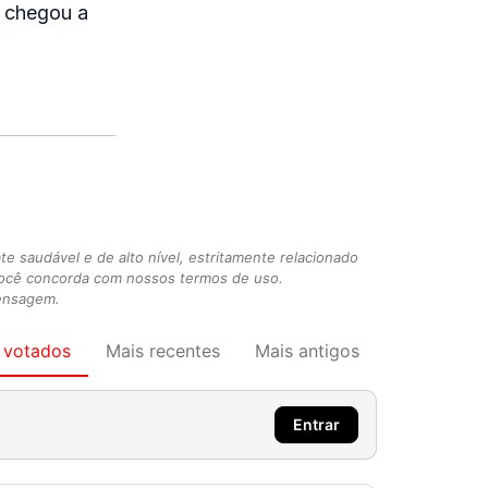
o chegou a
 saudável e de alto nível, estritamente relacionado
você concorda com nossos termos de uso.
mensagem.
 votados
Mais recentes
Mais antigos
Entrar