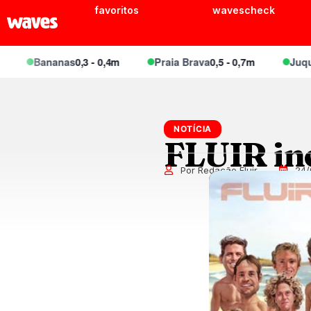
favoritos
wavescheck
Bananas
0,3 - 0,4m
Praia Brava
0,5 - 0,7m
Juquei
0,4 
NOTÍCIA
FLUIR in
Por Redação Fluir
24/