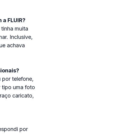
m a FLUIR?
tinha muita
r. Inclusive,
que achava
sionais?
 por telefone,
r tipo uma foto
raço caricato,
espondi por