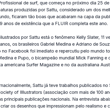
Profissional de surf, que começa no próximo dia 25 de 
icaturas produzidas por Sattu, considerado um dos me
mundo, ficaram tão boas que acabaram na capa da pub
29 anos de existência que a FLUIR completa este ano.
s ilustrados por Sattu está o fenômeno Kelly Slater, 11
nos, os brasileiros Gabriel Medina e Adriano de Souz
 no Facebook foi imediato e repercutiu pelo mundo tod
Medina e Pupo, o bicampeão mundial Mick Fanning e
sta americana Surfer Magazine e no da australiana Austr
nacionalmente, Sattu já teve trabalhos publicados no
Society of Illlustrators (associação com mais de 100 a
s principais publicações nacionais. Na entrevista abaix
riar os desenhos que impressionam pelo realismo e 