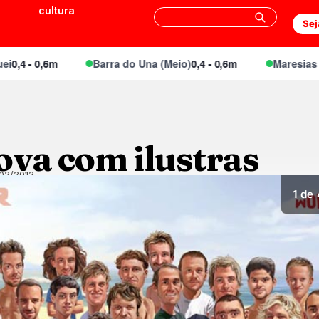
cultura
Sej
- 0,6m
Barra do Una (Meio)
0,4 - 0,6m
Maresias Canto
ova com ilustras
02/2012
1
de 