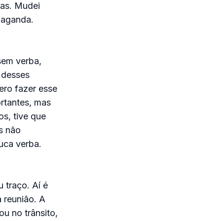
ras. Mudei
paganda.
sem verba,
 desses
uero fazer esse
rtantes, mas
s, tive que
s não
uca verba.
 traço. Aí é
a reunião. A
u no trânsito,