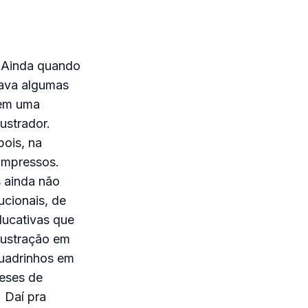
. Ainda quando
tava algumas
 em uma
ustrador.
pois, na
 impressos.
 ainda não
tucionais, de
ducativas que
lustração em
 quadrinhos em
meses de
. Daí pra