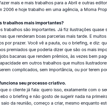
fazer mais e mais trabalhos para a Abril e outras edito
m 2006 e hoje trabalho em uma agência, a Moma Pro
s trabalhos mais importantes?
 trabalhos são importantes. Já fiz ilustrações quase 
mas que renderam boas parcerias mais tarde. E muitos
os por prazer. Você vê a pauta, ou o briefing, e diz: q
hos premiados que poderia dizer que são os mais impo
 jobs bacanas que rendem prêmios, às vezes bem pago
apacidade em outros trabalhos que muitos ilustradore
 serem complicados, sem importância, ou por terem po
unciona seu processo criativo.
que o cliente já fala: quero isso, exatamente com o seu
cebo o briefing e não gosto de sugerir nada na primeir
e saio da reunião, começo a criar, mesmo enquanto esto