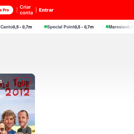
Criar
Entrar
a Pro
conta
0,5 - 0,7m
Special Point
0,5 - 0,7m
Maresias
0,5 - 0,7m
4
❮
❯