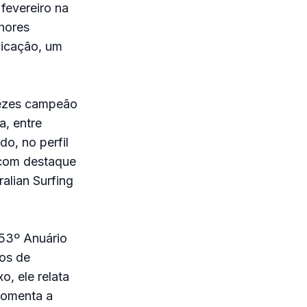
fevereiro na
lhores
licação, um
 vezes campeão
a, entre
o, no perfil
 com destaque
alian Surfing
 53º Anuário
nos de
o, ele relata
comenta a