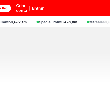
Criar
Entrar
a Pro
conta
o
0,4 - 2,1m
Special Point
0,4 - 2,0m
Maresias
0,4 - 2,1