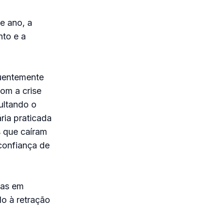
e ano, a
to e a
quentemente
Com a crise
ultando o
ria praticada
s que caíram
 confiança de
mas em
do à retração