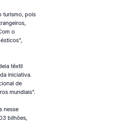
 turismo, pois
rangeiros,
 Com o
ésticos”,
ia têxtil
da iniciativa.
cional de
ros mundiais”.
s nesse
03 bilhões,