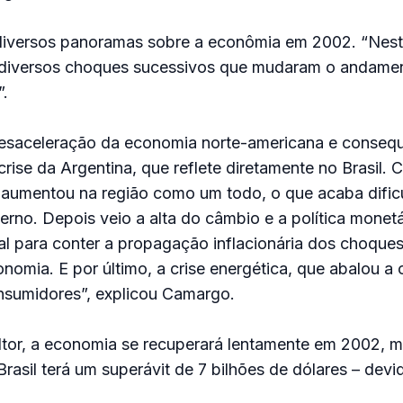
iversos panoramas sobre a econômia em 2002. “Nest
diversos choques sucessivos que mudaram o andamen
”.
 desaceleração da economia norte-americana e conse
crise da Argentina, que reflete diretamente no Brasil. 
o aumentou na região como um todo, o que acaba dific
erno. Depois veio a alta do câmbio e a política monetá
l para conter a propagação inflacionária dos choque
nomia. E por último, a crise energética, que abalou a
nsumidores”, explicou Camargo.
tor, a economia se recuperará lentamente em 2002, 
asil terá um superávit de 7 bilhões de dólares – devi