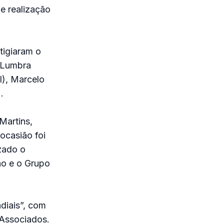
e realização
tigiaram o
d Lumbra
l), Marcelo
.
Martins,
ocasião foi
izado o
ão e o Grupo
diais”, com
Associados.