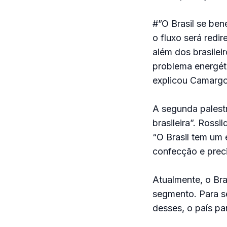
#”O Brasil se ben
o fluxo será redi
além dos brasilei
problema energéti
explicou Camargo
A segunda palestr
brasileira”. Rossi
“O Brasil tem um 
confecção e preci
Atualmente, o Bra
segmento. Para s
desses, o país p