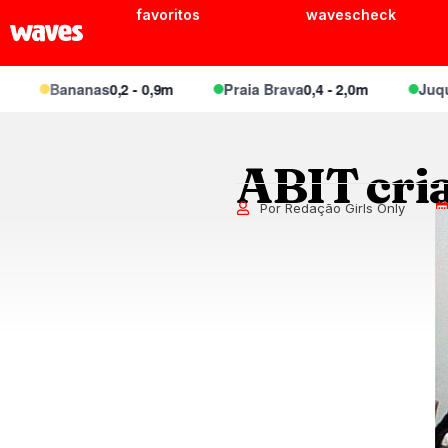
favoritos
wavescheck
Bananas
0,2 - 0,9m
Praia Brava
0,4 - 2,0m
Juquei
0,4
ABIT cri
Por Redação Girls Only