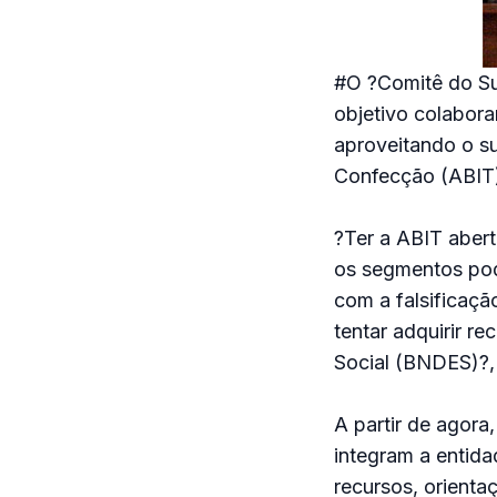
#O ?Comitê do Sur
objetivo colabora
aproveitando o su
Confecção (ABIT
?Ter a ABIT abert
os segmentos pode
com a falsificaçã
tentar adquirir 
Social (BNDES)?, 
A partir de agora
integram a entida
recursos, orienta