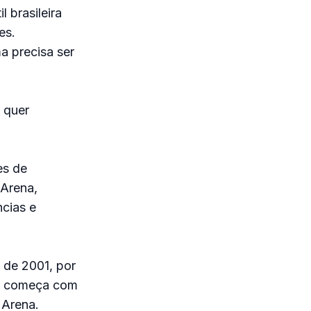
 brasileira
es.
a precisa ser
 quer
es de
 Arena,
ncias e
 de 2001, por
sa começa com
 Arena.