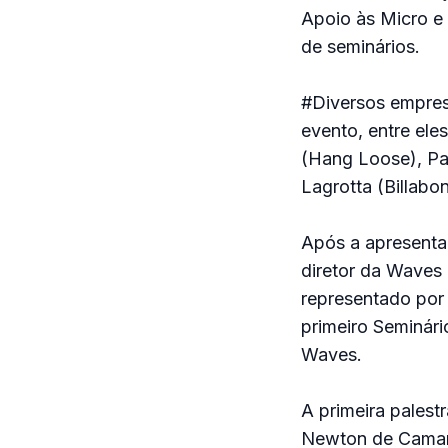
Apoio às Micro e
de seminários.
#Diversos empres
evento, entre ele
(Hang Loose), Pau
Lagrotta (Billabo
Após a apresenta
diretor da Waves 
representado por P
primeiro Seminár
Waves.
A primeira palest
Newton de Camar