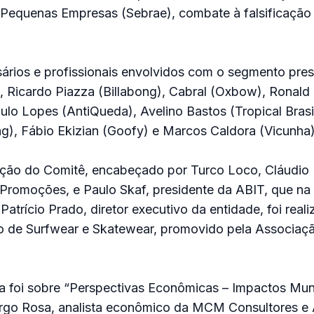
 Pequenas Empresas (Sebrae), combate à falsificação 
ários e profissionais envolvidos com o segmento pres
s, Ricardo Piazza (Billabong), Cabral (Oxbow), Ronal
lo Lopes (AntiQueda), Avelino Bastos (Tropical Brasi
ng), Fábio Ekizian (Goofy) e Marcos Caldora (Vicunha)
ção do Comitê, encabeçado por Turco Loco, Cláudio 
Promoções, e Paulo Skaf, presidente da ABIT, que na 
atrício Prado, diretor executivo da entidade, foi real
io de Surfwear e Skatewear, promovido pela Associaç
ra foi sobre “Perspectivas Econômicas – Impactos Mun
go Rosa, analista econômico da MCM Consultores e 