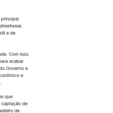
principal
streetwear,
til e de
nde. Com isso,
para acabar
 do Governo e
Econômico e
.
ões que
a captação de
sileiro de