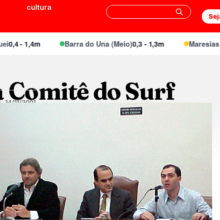
cultura
Sej
 - 1,4m
Barra do Una (Meio)
0,3 - 1,3m
Maresias Cant
a Comitê do Surf
14/11/2001