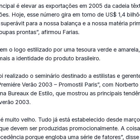
cipal é elevar as exportações em 2005 da cadeia têxtil
ões. Hoje, esse número gira em torno de US$ 1,4 bilhõ
superávit para a nossa balança e a nossa matéria prim
oupas prontas”, afirmou Farias.
tem o logo estilizado por uma tesoura verde e amarela,
mais a identidade do produto brasileiro.
i realizado o seminário destinado a estilistas e gerent
remiére Verão 2003 – Promostil Paris”, com Norberto
na Bureaux de Estilo, que mostrou as principais tendê
 verão 2003.
é muito velho. Tudo já está estabelecido desde março
que devem ser produzidas promocionalmente. A coi
cedência porque engloba uma série de fatores”, disse