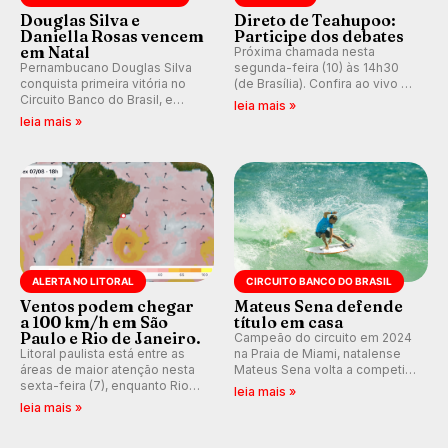
Douglas Silva e
Direto de Teahupoo:
Daniella Rosas vencem
Participe dos debates
em Natal
Próxima chamada nesta
Pernambucano Douglas Silva
segunda-feira (10) às 14h30
conquista primeira vitória no
(de Brasília). Confira ao vivo o
Circuito Banco do Brasil, e
Outerknown Tahiti Pro 2026 e
leia mais »
peruana Daniella Rosas vence
participe dos comentários e
leia mais »
no feminino na etapa de Natal,
debates no nosso fórum,
disputada na Praia de Miami
durante as etapas da WSL.
(RN).
ALERTA NO LITORAL
CIRCUITO BANCO DO BRASIL
Ventos podem chegar
Mateus Sena defende
a 100 km/h em São
título em casa
Paulo e Rio de Janeiro.
Campeão do circuito em 2024
Litoral paulista está entre as
na Praia de Miami, natalense
áreas de maior atenção nesta
Mateus Sena volta a competir
sexta-feira (7), enquanto Rio
em casa em busca de manter a
leia mais »
de Janeiro também recebe
hegemonia potiguar em etapa
leia mais »
alerta para ventos fortes.
do Circuito Banco do Brasil.
Rajadas já chegaram a 97,2