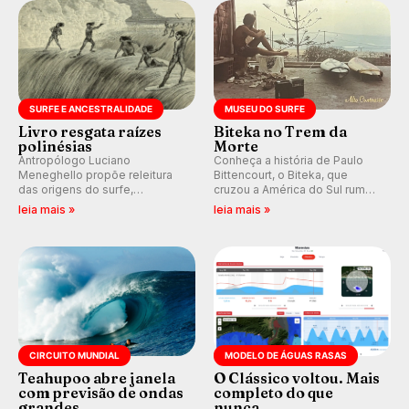
km/h em Itanhaém.
SURFE E ANCESTRALIDADE
MUSEU DO SURFE
Livro resgata raízes
Biteka no Trem da
polinésias
Morte
Antropólogo Luciano
Conheça a história de Paulo
Meneghello propõe releitura
Bittencourt, o Biteka, que
das origens do surfe,
cruzou a América do Sul rumo
resgatando a cultura polinésia
ao Pacífico em uma jornada
leia mais »
leia mais »
e questionando a visão
que se tornou um marco de
ocidental que transformou a
aventura, resiliência e paixão
prática em esporte e indústria.
pelo surfe.
CIRCUITO MUNDIAL
MODELO DE ÁGUAS RASAS
Teahupoo abre janela
O Clássico voltou. Mais
com previsão de ondas
completo do que
grandes
nunca.