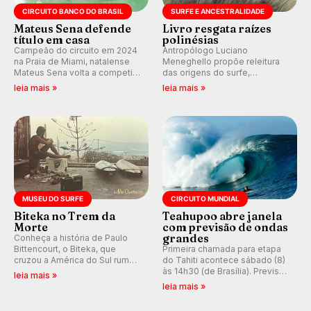
CIRCUITO BANCO DO BRASIL
SURFE E ANCESTRALIDADE
Mateus Sena defende
Livro resgata raízes
título em casa
polinésias
Campeão do circuito em 2024
Antropólogo Luciano
na Praia de Miami, natalense
Meneghello propõe releitura
Mateus Sena volta a competir
das origens do surfe,
em casa em busca de manter a
resgatando a cultura polinésia
leia mais »
leia mais »
hegemonia potiguar em etapa
e questionando a visão
do Circuito Banco do Brasil.
ocidental que transformou a
prática em esporte e indústria.
MUSEU DO SURFE
CIRCUITO MUNDIAL
Biteka no Trem da
Teahupoo abre janela
Morte
com previsão de ondas
grandes
Conheça a história de Paulo
Bittencourt, o Biteka, que
Primeira chamada para etapa
cruzou a América do Sul rumo
do Tahiti acontece sábado (8)
ao Pacífico em uma jornada
às 14h30 (de Brasília). Previsão
leia mais »
que se tornou um marco de
indica swell consistente.
leia mais »
aventura, resiliência e paixão
Medina embarca para evento e
pelo surfe.
WSL divulga baterias, com