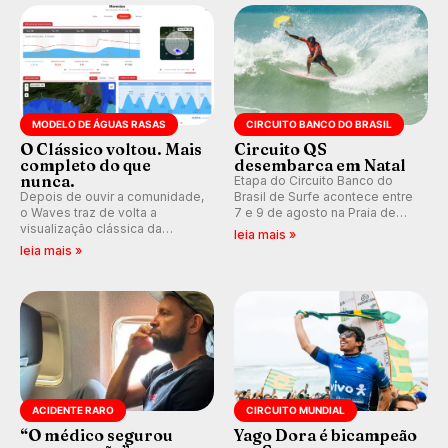
Kelly Slater convidado.
MODELO DE ÁGUAS RASAS
CIRCUITO BANCO DO BRASIL
O Clássico voltou. Mais
Circuito QS
completo do que
desembarca em Natal
nunca.
Etapa do Circuito Banco do
Depois de ouvir a comunidade,
Brasil de Surfe acontece entre
o Waves traz de volta a
7 e 9 de agosto na Praia de
visualização clássica da
Miami (RN), em disputas
leia mais »
previsão de águas rasas,
válidas pelo Qualifying Series
leia mais »
agora integrada à nova
(QS) 4.000 e pela corrida por
plataforma e com previsão das
vagas no Challenger Series.
ondas para até 16 dias.
ACIDENTE RARO
CIRCUITO MUNDIAL
“O médico segurou
Yago Dora é bicampeão