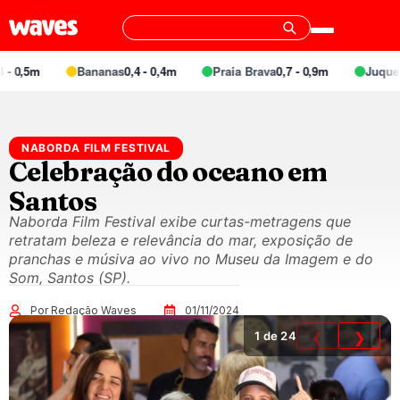
- 0,5m
Bananas
0,4 - 0,4m
Praia Brava
0,7 - 0,9m
Juquei
0
NABORDA FILM FESTIVAL
Celebração do oceano em
Santos
Naborda Film Festival exibe curtas-metragens que
retratam beleza e relevância do mar, exposição de
pranchas e músiva ao vivo no Museu da Imagem e do
Som, Santos (SP).
Por Redação Waves
01/11/2024
1
de 24
❮
❯