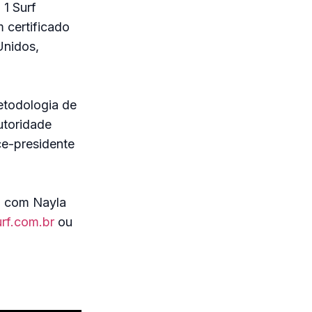
 1 Surf
 certificado
Unidos,
etodologia de
utoridade
ce-presidente
o com Nayla
urf.com.br
ou