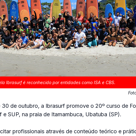
la Ibrasurf é reconhecido por entidades como ISA e CBS.
Fot
e 30 de outubro, a Ibrasurf promove o 20º curso de 
rf e SUP, na praia de Itamambuca, Ubatuba (SP).
citar profissionais através de conteúdo teórico e práti