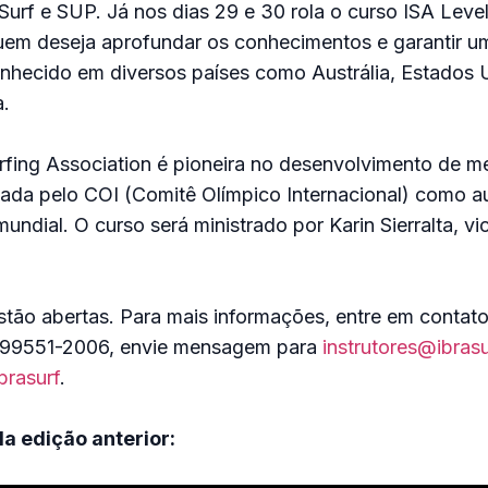
 Surf e SUP. Já nos dias 29 e 30 rola o curso ISA Level
quem deseja aprofundar os conhecimentos e garantir um
onhecido em diversos países como Austrália, Estados 
.
urfing Association é pioneira no desenvolvimento de m
ada pelo COI (Comitê Olímpico Internacional) como a
undial. O curso será ministrado por Karin Sierralta, vi
stão abertas. Para mais informações, entre em contat
1) 99551-2006, envie mensagem para
instrutores@ibras
brasurf
.
da edição anterior: