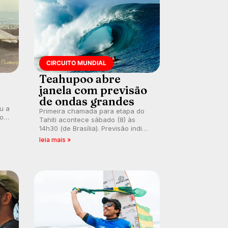
CIRCUITO MUNDIAL
Teahupoo abre
janela com previsão
de ondas grandes
ou a
Primeira chamada para etapa do
co
Tahiti acontece sábado (8) às
 um
14h30 (de Brasília). Previsão indica
e
swell consistente. Medina
leia mais »
embarca para evento e WSL
divulga baterias, com Kelly Slater
convidado.