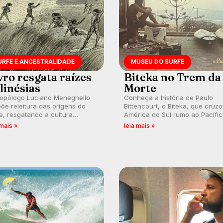
URFE E ANCESTRALIDADE
MUSEU DO SURFE
vro resgata raízes
Biteka no Trem da
linésias
Morte
ropólogo Luciano Meneghello
Conheça a história de Paulo
õe releitura das origens do
Bittencourt, o Biteka, que cruz
e, resgatando a cultura
América do Sul rumo ao Pacífi
nésia e questionando a visão
em uma jornada que se tornou
 mais »
leia mais »
ental que transformou a
marco de aventura, resiliência 
ica em esporte e indústria.
paixão pelo surfe.