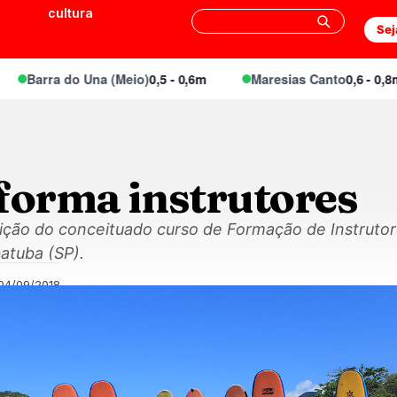
cultura
Sej
arra do Una (Meio)
0,5 - 0,6m
Maresias Canto
0,6 - 0,8m
 forma instrutores
ição do conceituado curso de Formação de Instrutor
atuba (SP).
04/09/2018