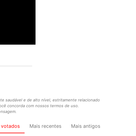
 saudável e de alto nível, estritamente relacionado
você concorda com nossos termos de uso.
mensagem.
 votados
Mais recentes
Mais antigos