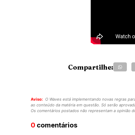
Compartilhe:
Aviso:
O Waves está implementando novas regras para o
ao conteúdo da matéria em questão. Só serão aprovad
Os comentários postados não representam a opinião do
0
comentários