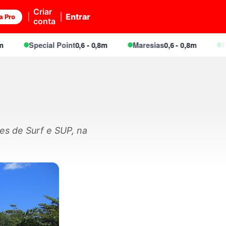
Criar
Entrar
a Pro
conta
Special Point
0,6 - 0,8m
Maresias
0,6 - 0,8m
Engen
es de Surf e SUP, na