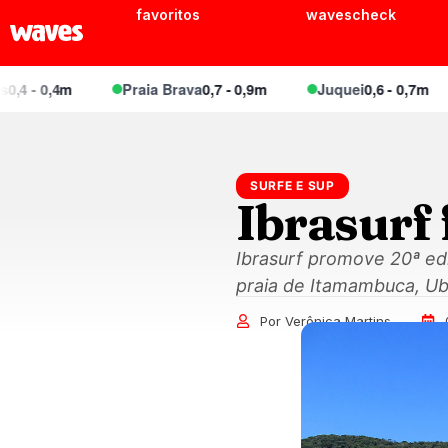
favoritos
wavescheck
 0,4m
Praia Brava
0,7 - 0,9m
Juquei
0,6 - 0,7m
B
SURFE E SUP
Ibrasurf
Ibrasurf promove 20ª ed
praia de Itamambuca, Ub
Por Verônica Martins