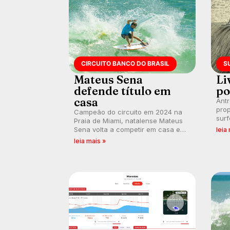
CIRCUITO BANCO DO BRASIL
S
Mateus Sena
Li
defende título em
po
casa
Ant
prop
Campeão do circuito em 2024 na
surf
Praia de Miami, natalense Mateus
poli
Sena volta a competir em casa em
leia
ocid
busca de manter a hegemonia
leia mais »
prát
potiguar em etapa do Circuito
Banco do Brasil.