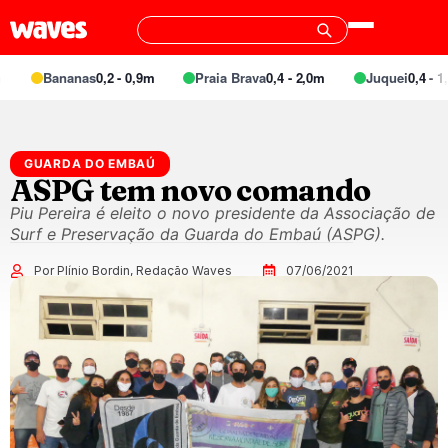
Bananas
0,2 - 0,9m
Praia Brava
0,4 - 2,0m
Juquei
0,4 - 1,4
GUARDA DO EMBAÚ
ASPG tem novo comando
Piu Pereira é eleito o novo presidente da Associação de
Surf e Preservação da Guarda do Embaú (ASPG).
Por Plínio Bordin, Redação Waves
07/06/2021