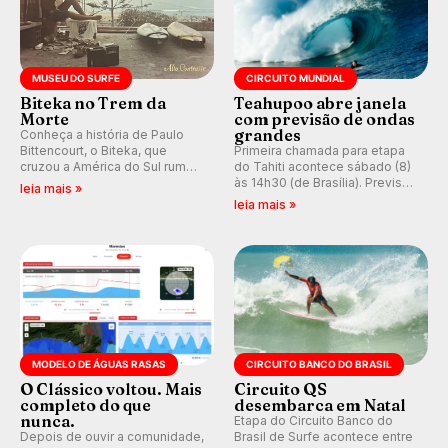
MUSEU DO SURFE
CIRCUITO MUNDIAL
Biteka no Trem da
Teahupoo abre janela
Morte
com previsão de ondas
grandes
Conheça a história de Paulo
Bittencourt, o Biteka, que
Primeira chamada para etapa
cruzou a América do Sul rumo
do Tahiti acontece sábado (8)
ao Pacífico em uma jornada
às 14h30 (de Brasília). Previsão
leia mais »
que se tornou um marco de
indica swell consistente.
leia mais »
aventura, resiliência e paixão
Medina embarca para evento e
pelo surfe.
WSL divulga baterias, com
Kelly Slater convidado.
MODELO DE ÁGUAS RASAS
CIRCUITO BANCO DO BRASIL
O Clássico voltou. Mais
Circuito QS
completo do que
desembarca em Natal
nunca.
Etapa do Circuito Banco do
Depois de ouvir a comunidade,
Brasil de Surfe acontece entre