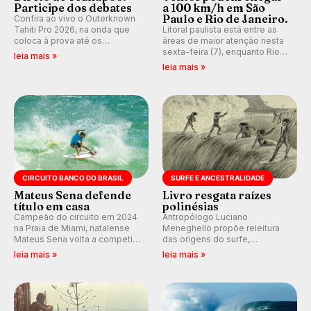
Participe dos debates
a 100 km/h em São
Paulo e Rio de Janeiro.
Confira ao vivo o Outerknown
Tahiti Pro 2026, na onda que
Litoral paulista está entre as
coloca à prova até os
áreas de maior atenção nesta
melhores surfistas do mundo.
sexta-feira (7), enquanto Rio
leia mais »
E participe dos debates em
de Janeiro também recebe
leia mais »
tempo real durante as etapas
alerta para ventos fortes.
do Mundial da WSL.
Rajadas já chegaram a 97,2
km/h em Itanhaém.
CIRCUITO BANCO DO BRASIL
SURFE E ANCESTRALIDADE
Mateus Sena defende
Livro resgata raízes
título em casa
polinésias
Campeão do circuito em 2024
Antropólogo Luciano
na Praia de Miami, natalense
Meneghello propõe releitura
Mateus Sena volta a competir
das origens do surfe,
em casa em busca de manter a
resgatando a cultura polinésia
leia mais »
leia mais »
hegemonia potiguar em etapa
e questionando a visão
do Circuito Banco do Brasil.
ocidental que transformou a
prática em esporte e indústria.