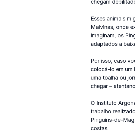
chegam debilitado
Esses animais mig
Malvinas, onde ex
imaginam, os Ping
adaptados a baix
Por isso, caso vo
colocá-lo em um 
uma toalha ou jor
chegar – atentand
O Instituto Argon
trabalho realiza
Pinguins-de-Maga
costas.