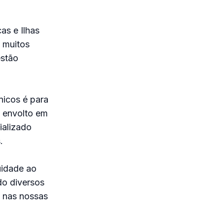
as e Ilhas
 muitos
estão
nicos é para
 envolto em
ializado
.
uidade ao
do diversos
 nas nossas