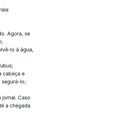
aia:
do. Agora, se
o;
lvê-lo à água,
rubus;
da cabeça e
 segurá-lo;
 jornal. Caso
até a chegada