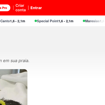
Criar
Entrar
a Pro
conta
1,6 - 2,1m
Special Point
1,6 - 2,1m
Maresias
1,6 - 2,1m
m em sua praia.