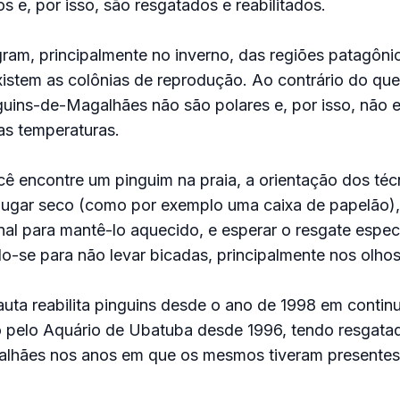
s e, por isso, são resgatados e reabilitados.
ram, principalmente no inverno, das regiões patagônic
istem as colônias de reprodução. Ao contrário do que
uins-de-Magalhães não são polares e, por isso, não 
as temperaturas.
cê encontre um pinguim na praia, a orientação dos téc
lugar seco (como por exemplo uma caixa de papelão),
nal para mantê-lo aquecido, e esperar o resgate espec
o-se para não levar bicadas, principalmente nos olhos
auta reabilita pinguins desde o ano de 1998 em contin
do pelo Aquário de Ubatuba desde 1996, tendo resgata
lhães nos anos em que os mesmos tiveram presentes