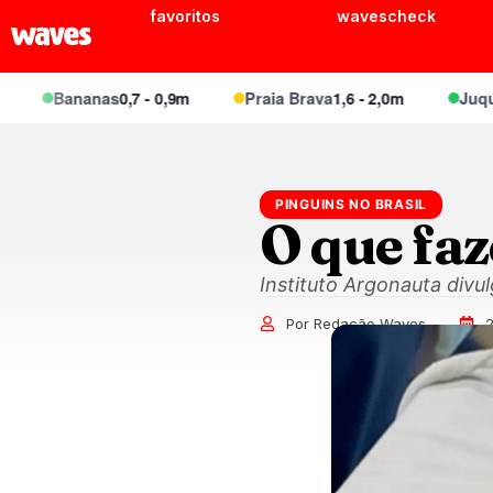
favoritos
wavescheck
Bananas
0,7 - 0,9m
Praia Brava
1,6 - 2,0m
Juquei
1,1 
PINGUINS NO BRASIL
O que faz
Instituto Argonauta divu
Por Redação Waves