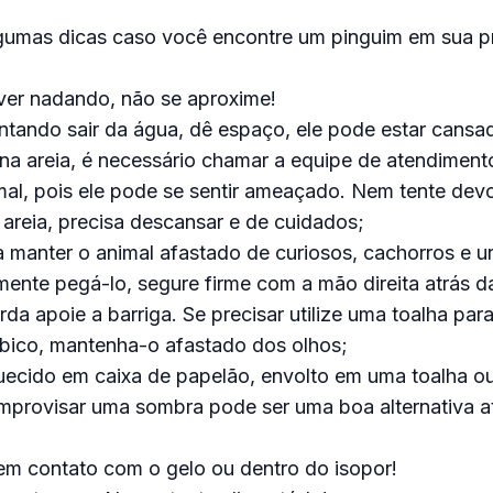
lgumas dicas caso você encontre um pinguim em sua pr
iver nadando, não se aproxime!
tentando sair da água, dê espaço, ele pode estar cansa
 na areia, é necessário chamar a equipe de atendiment
al, pois ele pode se sentir ameaçado. Nem tente devo
a areia, precisa descansar e de cuidados;
ra manter o animal afastado de curiosos, cachorros e u
lmente pegá-lo, segure firme com a mão direita atrás 
a apoie a barriga. Se precisar utilize uma toalha para
bico, mantenha-o afastado dos olhos;
ecido em caixa de papelão, envolto em uma toalha ou
 improvisar uma sombra pode ser uma boa alternativa 
em contato com o gelo ou dentro do isopor!