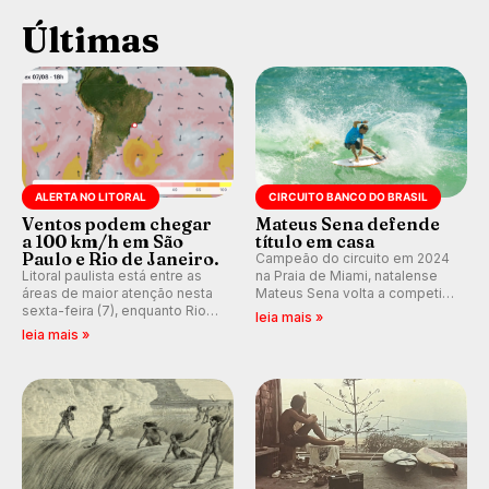
Últimas
ALERTA NO LITORAL
CIRCUITO BANCO DO BRASIL
Ventos podem chegar
Mateus Sena defende
a 100 km/h em São
título em casa
Paulo e Rio de Janeiro.
Campeão do circuito em 2024
Litoral paulista está entre as
na Praia de Miami, natalense
áreas de maior atenção nesta
Mateus Sena volta a competir
sexta-feira (7), enquanto Rio
em casa em busca de manter a
leia mais »
de Janeiro também recebe
hegemonia potiguar em etapa
leia mais »
alerta para ventos fortes.
do Circuito Banco do Brasil.
Rajadas já chegaram a 97,2
km/h em Itanhaém.