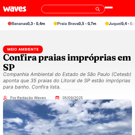
Bananas
0,3 - 0,4m
Praia Brava
0,5 - 0,7m
Juquei
0,4 - 0,6m
MEIO AMBIENTE
Confira praias impróprias em
SP
Companhia Ambiental do Estado de São Paulo (Cetesb)
aponta que 35 praias do Litoral de SP estão impróprias
para banho. Confira lista.
Por Redação Waves
05/09/2025