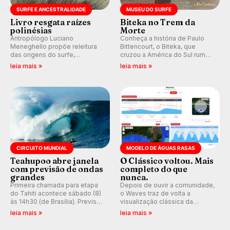
SURFE E ANCESTRALIDADE
MUSEU DO SURFE
Livro resgata raízes
Biteka no Trem da
polinésias
Morte
Antropólogo Luciano
Conheça a história de Paulo
Meneghello propõe releitura
Bittencourt, o Biteka, que
das origens do surfe,
cruzou a América do Sul rumo
resgatando a cultura polinésia
ao Pacífico em uma jornada
leia mais »
leia mais »
e questionando a visão
que se tornou um marco de
ocidental que transformou a
aventura, resiliência e paixão
prática em esporte e indústria.
pelo surfe.
CIRCUITO MUNDIAL
MODELO DE ÁGUAS RASAS
Teahupoo abre janela
O Clássico voltou. Mais
com previsão de ondas
completo do que
grandes
nunca.
Primeira chamada para etapa
Depois de ouvir a comunidade,
do Tahiti acontece sábado (8)
o Waves traz de volta a
às 14h30 (de Brasília). Previsão
visualização clássica da
indica swell consistente.
previsão de águas rasas,
leia mais »
leia mais »
Medina embarca para evento e
agora integrada à nova
WSL divulga baterias, com
plataforma e com previsão das