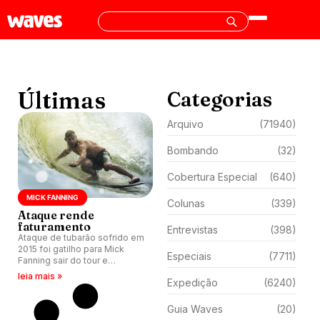
Últimas
Categorias
Arquivo
(71940)
Bombando
(32)
Cobertura Especial
(640)
MICK FANNING
Colunas
(339)
Ataque rende
faturamento
Entrevistas
(398)
Ataque de tubarão sofrido em
2015 foi gatilho para Mick
Especiais
(7711)
Fanning sair do tour e
embarcar na vida dos
leia mais »
Expedição
(6240)
negócios e viajar mais com
família.
Guia Waves
(20)