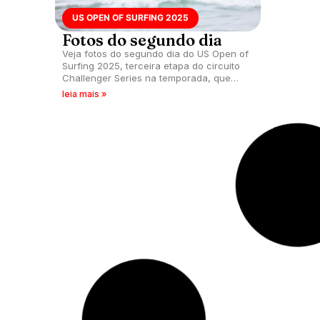
US OPEN OF SURFING 2025
US O
Fotos do segundo dia
Edg
Cal
Veja fotos do segundo dia do US Open of
Surfing 2025, terceira etapa do circuito
Edgard
Challenger Series na temporada, que
segund
acontece em Huntington Beach,
2025, 
leia mais »
Califórnia (EUA).
tempor
leia ma
US OPEN OF SURFING 2025
US O
Fotos do primeiro dia
Bra
Veja fotos do primeiro dia do US Open of
Cinco 
Surfing 2025, terceira etapa do circuito
primei