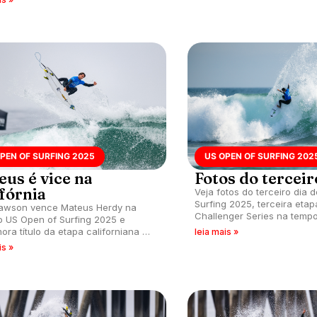
PEN OF SURFING 2025
US OPEN OF SURFING 202
eus é vice na
Fotos do terceir
ifórnia
Veja fotos do terceiro dia 
Surfing 2025, terceira etap
lawson vence Mateus Herdy na
Challenger Series na temp
do US Open of Surfing 2025 e
acontece em Huntington B
ra título da etapa californiana do
leia mais »
Califórnia (EUA).
wyer Lindblad é bicampeã no
is »
no.