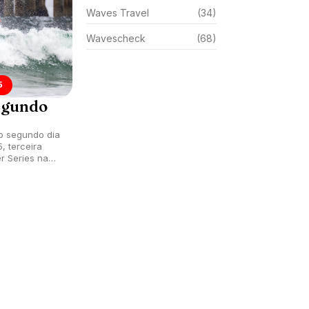
Waves Travel
(34)
Wavescheck
(68)
5
egundo
o segundo dia
, terceira
r Series na
em Huntington