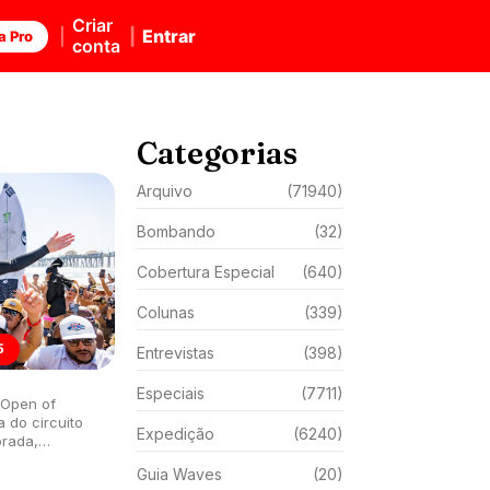
Criar
Entrar
a Pro
conta
Categorias
Arquivo
(71940)
Bombando
(32)
Cobertura Especial
(640)
Colunas
(339)
5
Entrevistas
(398)
Especiais
(7711)
 Open of
a do circuito
Expedição
(6240)
orada,
each,
Guia Waves
(20)