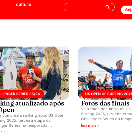
cultura
Sej
LENGER SERIES 25/26
US OPEN OF SURFING 202
king atualizado após
Fotos das finais
Open
Veja fotos das finais do US
Surfing 2025, terceira etap
a como está ranking após US Open
Challenger Series na temp
fing 2025, terceira etapa do
realizada em Huntington B
nger Series na temporada,
leia mais »
Califórnia (EUA).
da na Califórnia (EUA).
is »