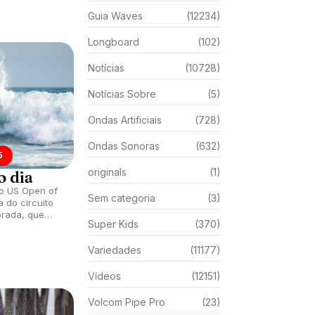
Guia Waves
(12234)
Longboard
(102)
Notícias
(10728)
Notícias Sobre
(5)
Ondas Artificiais
(728)
Ondas Sonoras
(632)
5
originals
(1)
o dia
do US Open of
Sem categoria
(3)
a do circuito
orada, que
Super Kids
(370)
each,
Variedades
(11177)
Vídeos
(12151)
Volcom Pipe Pro
(23)