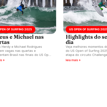
PEN OF SURFING 2025
US OPEN OF SURFING 202
eus e Michael nas
Highlights do s
rtas
dia
 Herdy e Michael Rodrigues
Veja melhores momentos d
em vagas nas quartas e
do US Open of Surfing 2025
entam Brasil nas finais do US Open
etapa do circuito Challenge
fing 2025.
temporada, que acontece 
is »
leia mais »
Beach, Califórnia (EUA).