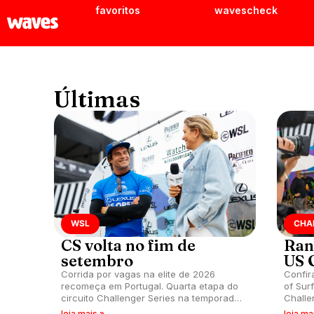
favoritos
wavescheck
Últimas
WSL
CHAL
CS volta no fim de
Ran
setembro
US 
Corrida por vagas na elite de 2026
Confir
recomeça em Portugal. Quarta etapa do
of Sur
circuito Challenger Series na temporada,
Challe
Ericeira Pro acontece nas direitas de
realiza
leia mais »
leia ma