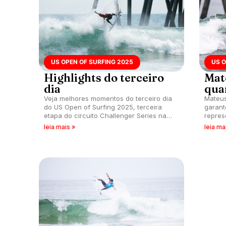
US OPEN OF SURFING 2025
US O
Highlights do terceiro
Mat
dia
qua
Veja melhores momentos do terceiro dia
Mateus
do US Open of Surfing 2025, terceira
garant
etapa do circuito Challenger Series na
repres
temporada, que acontece em Huntington
of Sur
leia mais »
leia ma
Beach, Califórnia (EUA).