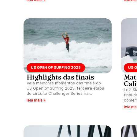
Ribeira D'Ilhas entre 29 de setembro e 5
de outubro.
US OPEN OF SURFING 2025
US O
Highlights das finais
Mat
Cal
Veja melhores momentos das finais do
US Open of Surfing 2025, terceira etapa
Levi S
do circuito Challenger Series na
final 
temporada, realizada em Huntington
comemo
leia mais »
Beach, Califórnia (EUA).
CS. Sa
leia ma
femini