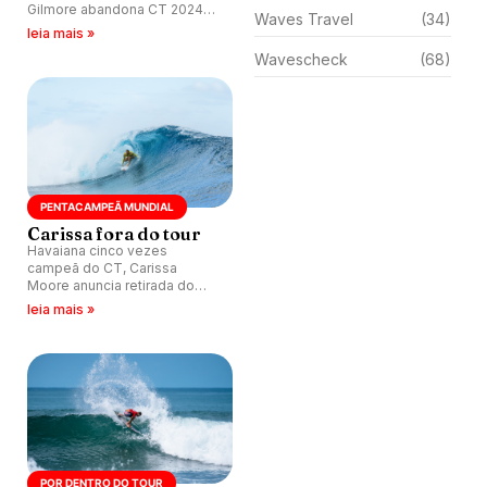
Gilmore abandona CT 2024
Waves Travel
(34)
em busca de descanso e
leia mais »
viagens para picos que ainda
Wavescheck
(68)
não conhece. Surfista planeja
retorno ao tour em 2025.
PENTACAMPEÃ MUNDIAL
Carissa fora do tour
Havaiana cinco vezes
campeã do CT, Carissa
Moore anuncia retirada do
circuito. Com saída da
leia mais »
surfista, Luana Silva ganha
vaga na elite.
POR DENTRO DO TOUR