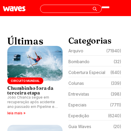
Últimas
Categorias
Arquivo
(71940)
Bombando
(32)
Cobertura Especial
(640)
CIRCUITO MUNDIAL
Colunas
(339)
Chumbinho fora da
terceira etapa
Entrevistas
(398)
João Chianca segue em
recuperação após acidente
Especiais
(7711)
ano passado em Pipeline e
anuncia que não participa da
leia mais »
Expedição
(6240)
terceira etapa em Peniche,
Portugal.
Guia Waves
(20)