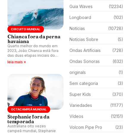
Guia Waves
(12234)
Longboard
(102)
Notícias
(10728)
CIRCUITO MUNDIAL
Chianca fora da perna
Notícias Sobre
(5)
havaiana
Quarto melhor do mundo em
Ondas Artificiais
(728)
2023, João Chianca está fora
das duas etapas iniciais do
CT 2024.
Ondas Sonoras
(632)
leia mais »
originals
(1)
Sem categoria
(3)
Super Kids
(370)
Variedades
(11177)
OCTACAMPEÃ MUNDIAL
Stephanie fora da
Vídeos
(12151)
temporada
Australiana oito vezes
Volcom Pipe Pro
(23)
campeã mundial, Stephanie