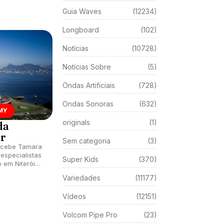
Guia Waves
(12234)
Longboard
(102)
Notícias
(10728)
Notícias Sobre
(5)
Ondas Artificiais
(728)
Ondas Sonoras
(632)
MY
originals
(1)
da
r
Sem categoria
(3)
ecebe Tamara
 especialistas
Super Kids
(370)
 em Niterói
l dos oceanos
Variedades
(11177)
Vídeos
(12151)
Volcom Pipe Pro
(23)