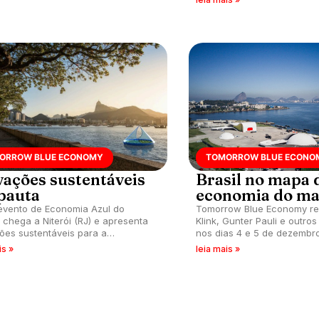
exclusiva ao Waves.
ORROW BLUE ECONOMY
TOMORROW BLUE ECONO
vações sustentáveis
Brasil no mapa 
pauta
economia do ma
evento de Economia Azul do
Tomorrow Blue Economy r
chega a Niterói (RJ) e apresenta
Klink, Gunter Pauli e outros
ões sustentáveis para a
nos dias 4 e 5 de dezembro
uição das águas.
(RJ) para debater potencia
is »
leia mais »
para futuro sustentável.