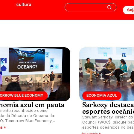
cultura
Sej
ORROW BLUE ECONOMY
ECONOMIA AZUL
nomia azul em pauta
Sarkozy destaca
esportes oceâni
lmente reconhecido como
ade da Década do Oceano da
Stewart Sarkozy, diretor d
O, Tomorrow Blue Economy
Council (WOC), discute pa
a Niterói (RJ) com iniciativas
esportes oceânicos no des
is »
ivas e ambientais.
sustentável dos mares. Conf
leia mais »