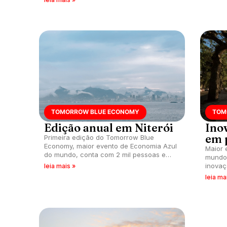
TOMORROW BLUE ECONOMY
TOM
Edição anual em Niterói
Ino
em 
Primeira edição do Tomorrow Blue
Economy, maior evento de Economia Azul
Maior 
do mundo, conta com 2 mil pessoas em
mundo 
Niterói e organização confirma edição
inovaç
leia mais »
anual na cidade Fluminense.
despol
leia ma