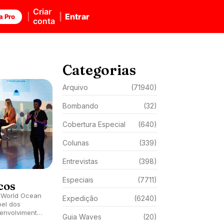
Criar
Entrar
a Pro
conta
Categorias
Arquivo
(71940)
Bombando
(32)
Cobertura Especial
(640)
Colunas
(339)
Entrevistas
(398)
Especiais
(7711)
cos
o World Ocean
Expedição
(6240)
pel dos
envolvimento
Guia Waves
(20)
ira entrevista