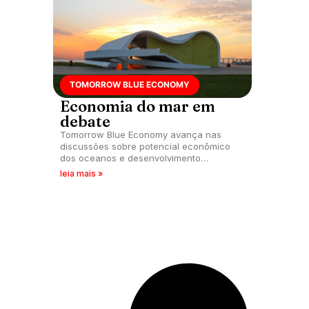
TOMORROW BLUE ECONOMY
Economia do mar em
debate
Tomorrow Blue Economy avança nas
discussões sobre potencial econômico
dos oceanos e desenvolvimento
sustentável. Evento acontece dias 4 e 5
leia mais »
de dezembro em Niterói (RJ).