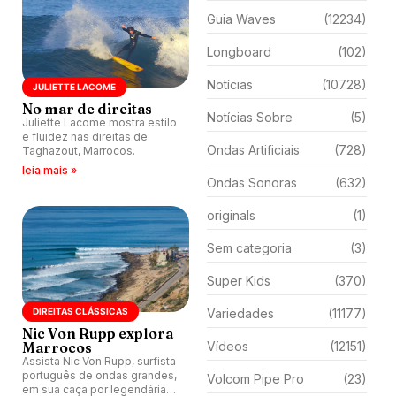
Guia Waves
(12234)
Longboard
(102)
Notícias
(10728)
JULIETTE LACOME
No mar de direitas
Notícias Sobre
(5)
Juliette Lacome mostra estilo
e fluidez nas direitas de
Ondas Artificiais
(728)
Taghazout, Marrocos.
leia mais »
Ondas Sonoras
(632)
originals
(1)
Sem categoria
(3)
Super Kids
(370)
DIREITAS CLÁSSICAS
Variedades
(11177)
Nic Von Rupp explora
Marrocos
Vídeos
(12151)
Assista Nic Von Rupp, surfista
português de ondas grandes,
Volcom Pipe Pro
(23)
em sua caça por legendária