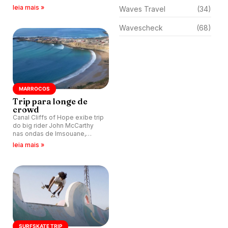
onda do Marrocos.
leia mais »
Waves Travel
(34)
Wavescheck
(68)
MARROCOS
Trip para longe de
crowd
Canal Cliffs of Hope exibe trip
do big rider John McCarthy
nas ondas de Imsouane,
Marrocos, com sessão longe
leia mais »
de crowd.
SURFSKATE TRIP