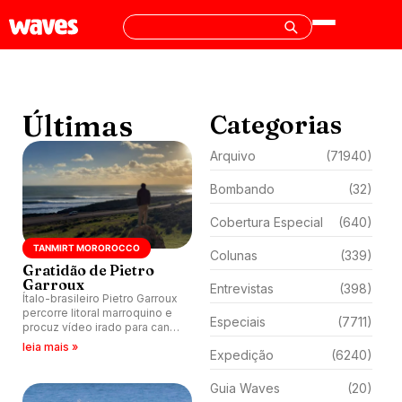
Últimas
Categorias
Arquivo
(71940)
Bombando
(32)
Cobertura Especial
(640)
TANMIRT MOROROCCO
Colunas
(339)
Gratidão de Pietro
Garroux
Entrevistas
(398)
Ítalo-brasileiro Pietro Garroux
percorre litoral marroquino e
Especiais
(7711)
procuz vídeo irado para canal
do YouTube.
leia mais »
Expedição
(6240)
Guia Waves
(20)