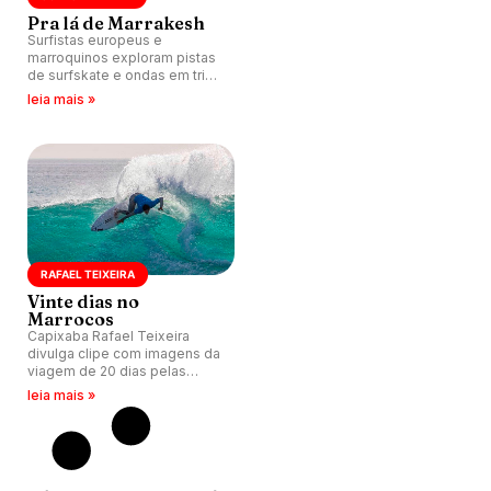
Pra lá de Marrakesh
Surfistas europeus e
marroquinos exploram pistas
de surfskate e ondas em trip
que vai de Taghazout a
leia mais »
Marrakesh.
RAFAEL TEIXEIRA
Vinte dias no
Marrocos
Capixaba Rafael Teixeira
divulga clipe com imagens da
viagem de 20 dias pelas
direitas mágicas do Marrocos.
leia mais »