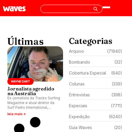
Últimas
Categorias
Arquivo
(71940)
Bombando
(32)
Cobertura Especial
(640)
WAYNE DART
Colunas
(339)
Jornalista agredido
na Austrália
Entrevistas
(398)
Ex-jornalista da Tracks Surfing
Magazine e atual diretor da
Especiais
(7711)
Surf Parks International,
Wayne Dart é atacado por
leia mais »
Expedição
(6240)
adolescentes na Austrália.
Guia Waves
(20)