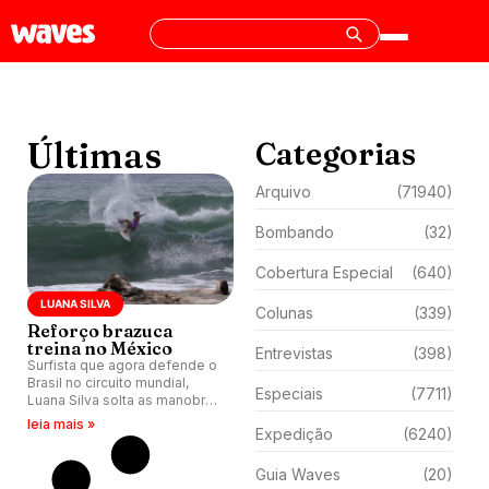
Últimas
Categorias
Arquivo
(71940)
Bombando
(32)
Cobertura Especial
(640)
LUANA SILVA
Colunas
(339)
Reforço brazuca
treina no México
Entrevistas
(398)
Surfista que agora defende o
Brasil no circuito mundial,
Especiais
(7711)
Luana Silva solta as manobras
nas direitas perfeitas de Barra
leia mais »
Expedição
(6240)
de La Cruz, México.
Guia Waves
(20)