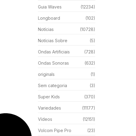
Guia Waves
(12234)
Longboard
(102)
Notícias
(10728)
Notícias Sobre
(5)
Ondas Artificiais
(728)
Ondas Sonoras
(632)
originals
(1)
Sem categoria
(3)
Super Kids
(370)
Variedades
(11177)
Vídeos
(12151)
Volcom Pipe Pro
(23)