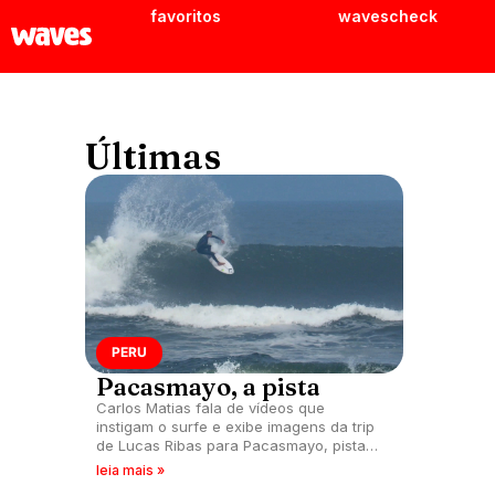
favoritos
wavescheck
Últimas
PERU
Pacasmayo, a pista
Carlos Matias fala de vídeos que
instigam o surfe e exibe imagens da trip
de Lucas Ribas para Pacasmayo, pista
peruana de manobras.
leia mais »