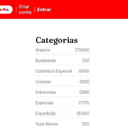
Criar
Entrar
a Pro
conta
Categorias
Arquivo
(71940)
Bombando
(32)
Cobertura Especial
(640)
Colunas
(339)
Entrevistas
(398)
Especiais
(7711)
Expedição
(6240)
Guia Waves
(20)