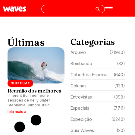
Últimas
Categorias
Arquivo
(71940)
Bombando
(32)
Cobertura Especial
(640)
SURF FILM 2
Colunas
(339)
Reunião dos melhores
Inherent Bummer reúne
Entrevistas
(398)
sessões de Kelly Slater,
Stephanie Gilmore, Italo
Especiais
(7711)
Ferreira, Filipe Toledo, Carissa
leia mais »
Moore, John John Florence e
Expedição
(6240)
outros na película Surf Film 2.
Guia Waves
(20)