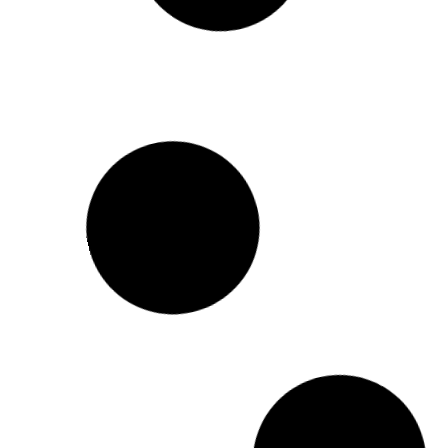
Big Wave Challenge.
pausa 
conex
HURLEY
KELI
Tainá Hinckel fecha
Lon
patrocínio
com
Atual campeã brasileira, catarinense
Havaia
Tainá Hinckel entra para o time da Hurley
de lon
e fala com exclusividade com o Waves.
contra
leia mais »
leia ma