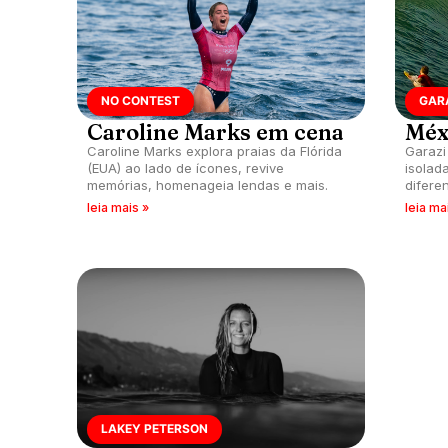
NO CONTEST
GAR
Caroline Marks em cena
Méx
Caroline Marks explora praias da Flórida
Garazi
(EUA) ao lado de ícones, revive
isolad
memórias, homenageia lendas e mais.
diferen
passa 
leia mais »
leia ma
LAKEY PETERSON
YEAH