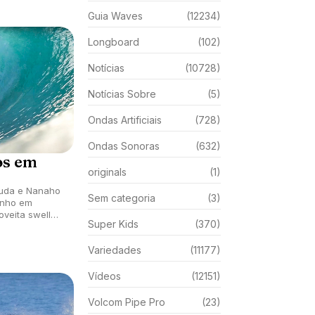
Guia Waves
(12234)
Longboard
(102)
Notícias
(10728)
Notícias Sobre
(5)
Ondas Artificiais
(728)
Ondas Sonoras
(632)
os em
originals
(1)
suda e Nanaho
Sem categoria
(3)
onho em
oveita swell
Super Kids
(370)
io.
Variedades
(11177)
Vídeos
(12151)
Volcom Pipe Pro
(23)