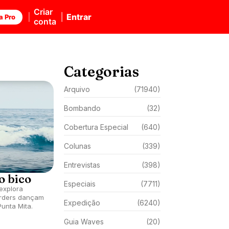
Criar
Entrar
a Pro
conta
Categorias
Arquivo
(71940)
Bombando
(32)
Cobertura Especial
(640)
Colunas
(339)
Entrevistas
(398)
o bico
Especiais
(7711)
explora
arders dançam
Expedição
(6240)
unta Mita.
Guia Waves
(20)