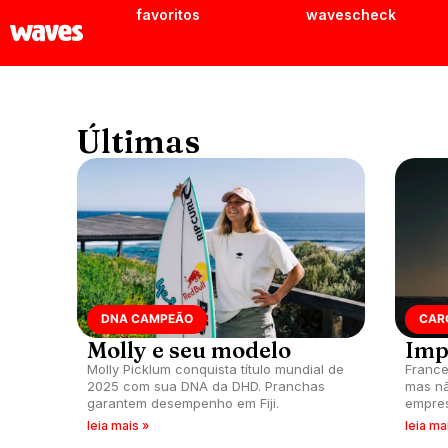
favoritos
wavescheck
Últimas
DNA CAMPEÃO
CAR
Molly e seu modelo
Imp
Molly Picklum conquista título mundial de
France
2025 com sua DNA da DHD. Pranchas
mas n
garantem desempenho em Fiji.
empres
improv
leia mais »
leia ma