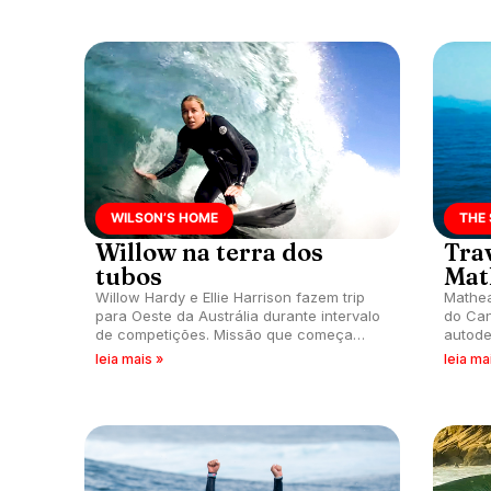
WILSON’S HOME
THE
Willow na terra dos
Tra
tubos
Mat
Willow Hardy e Ellie Harrison fazem trip
Mathea
para Oeste da Austrália durante intervalo
do Can
de competições. Missão que começa
autode
como busca por swell, se transforma em
nature
leia mais »
leia ma
jornada inesquecível.