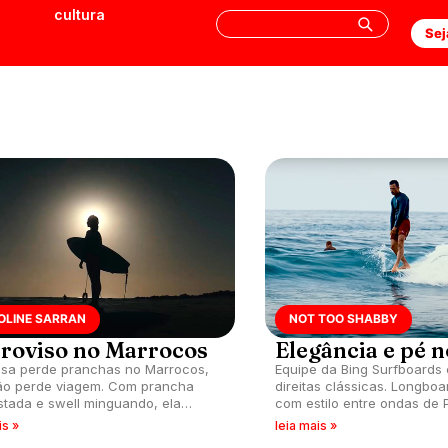
cultura
Sej
OLINE SARRAN
NOT TOO SHABBY
roviso no Marrocos
Elegância e pé n
sa perde pranchas no Marrocos,
Equipe da Bing Surfboards 
ão perde viagem. Com prancha
direitas clássicas. Longbo
tada e swell minguando, ela
com estilo entre ondas de P
isa e surfa.
is »
leia mais »