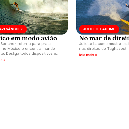
AZI SÁNCHEZ
JULIETTE LACOME
ico em modo avião
No mar de direi
 Sánchez retorna para praia
Juliette Lacome mostra estil
a no México e encontra mundo
nas direitas de Taghazout,
te. Desliga todos dispositivos e
leia mais »
15 dias em modo avião.
is »
 THE GIRLS
CHRISTA FUNK