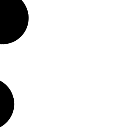
 – Abu
ve da sua
EUA, e tem
cina de ondas