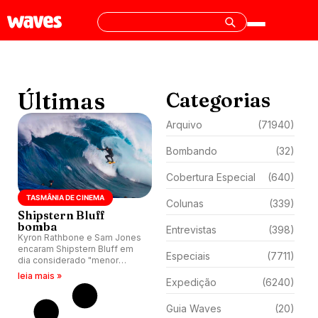
Últimas
Categorias
Arquivo
(71940)
Bombando
(32)
Cobertura Especial
(640)
TASMÂNIA DE CINEMA
Colunas
(339)
Shipstern Bluff
bomba
Entrevistas
(398)
Kyron Rathbone e Sam Jones
encaram Shipstern Bluff em
Especiais
(7711)
dia considerado "menor
Shippies da história."
leia mais »
Expedição
(6240)
Brutalidade de Shipstern
continua implacável,
independente do swell.
Guia Waves
(20)