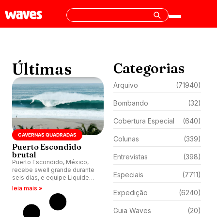
Últimas
Categorias
Arquivo
(71940)
Bombando
(32)
Cobertura Especial
(640)
CAVERNAS QUADRADAS
Colunas
(339)
Puerto Escondido
brutal
Entrevistas
(398)
Puerto Escondido, México,
recebe swell grande durante
Especiais
(7711)
seis dias, e equipe Liquide
capta força bruta da
leia mais »
Expedição
(6240)
ondulação de outubro.
Guia Waves
(20)