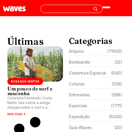
Últimas
Categorias
Arquivo
(71940)
Bombando
(32)
Cobertura Especial
(640)
ROSA DOS VENTOS
Colunas
(339)
Um pouco de surf e
maconha
Entrevistas
(398)
Colunista Fernando Costa
Netto fala sobre a antiga
Especiais
(7711)
relação entre o surf e a
maconha.
leia mais »
Expedição
(6240)
Guia Waves
(20)