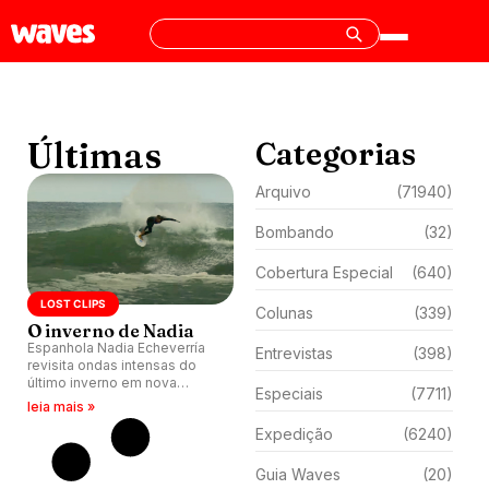
Últimas
Categorias
Arquivo
(71940)
Bombando
(32)
Cobertura Especial
(640)
LOST CLIPS
Colunas
(339)
O inverno de Nadia
Espanhola Nadia Echeverría
Entrevistas
(398)
revisita ondas intensas do
último inverno em nova
Especiais
(7711)
compilação. Momentos
leia mais »
inesquecíveis capturados
Expedição
(6240)
antes da pausa causada por
lesão trazem conexão com
mar.
Guia Waves
(20)