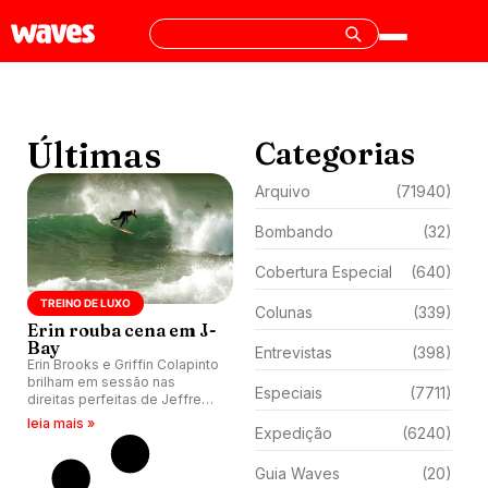
Últimas
Categorias
Arquivo
(71940)
Bombando
(32)
Cobertura Especial
(640)
TREINO DE LUXO
Colunas
(339)
Erin rouba cena em J-
Bay
Entrevistas
(398)
Erin Brooks e Griffin Colapinto
brilham em sessão nas
Especiais
(7711)
direitas perfeitas de Jeffreys
Bay. Ele mostra fluidez e
leia mais »
Expedição
(6240)
potência, enquanto ela
destrói com backside afiado.
Guia Waves
(20)