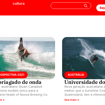
cultura
Sej
ROSPECTIVA 2021
AUSTRÁLIA
riagado de onda
Universidade d
 australiano Stuart Campbell
Nova geração australiana a
olve modelo único para a
melhor que a Sunshine Coa
aria Heads of Noosa Brewing Co.
Queensland, tem a oferece
is »
leia mais »