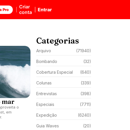
Criar
Entrar
a Pro
conta
Categorias
Arquivo
(71940)
Bombando
(32)
Cobertura Especial
(640)
Colunas
(339)
Entrevistas
(398)
o mar
Especiais
(7711)
proveita o
st, em
Expedição
(6240)
r.
Guia Waves
(20)