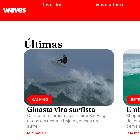
favoritos
wavescheck
Últimas
KAI HING
RET
Ginasta vira surfista
Emb
Conheça o surfista australiano Kai Hing,
Shaper
que era ginasta e hoje alça voos no
desenv
surfe.
cervej
leia mais »
leia ma