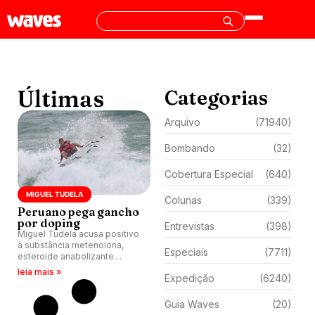
Últimas
Categorias
Arquivo
(71940)
Bombando
(32)
Cobertura Especial
(640)
MIGUEL TUDELA
Colunas
(339)
Peruano pega gancho
por doping
Entrevistas
(398)
Miguel Tudela acusa positivo
à substância metenolona,
Especiais
(7711)
esteroide anabolizante
incluído na lista de
leia mais »
Expedição
(6240)
substâncias proibidas da
World Anti-Doping Agency.
Guia Waves
(20)