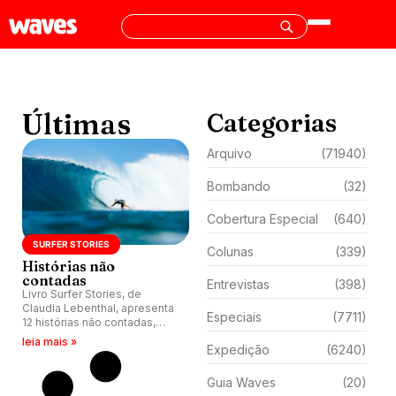
Últimas
Categorias
Arquivo
(71940)
Bombando
(32)
Cobertura Especial
(640)
SURFER STORIES
Colunas
(339)
Histórias não
contadas
Entrevistas
(398)
Livro Surfer Stories, de
Claudia Lebenthal, apresenta
Especiais
(7711)
12 histórias não contadas,
escritas por surfistas, sobre
leia mais »
Expedição
(6240)
maiores nomes da
modalidade do mundo.
Guia Waves
(20)