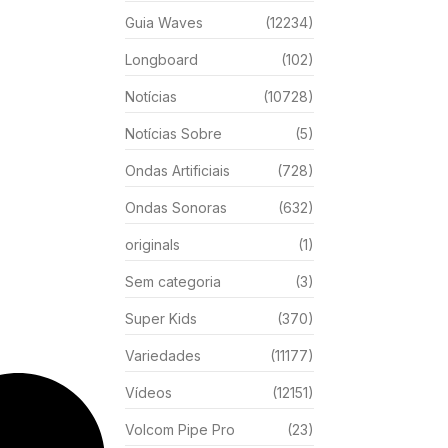
Guia Waves
(12234)
Longboard
(102)
Notícias
(10728)
Notícias Sobre
(5)
Ondas Artificiais
(728)
Ondas Sonoras
(632)
originals
(1)
Sem categoria
(3)
Super Kids
(370)
Variedades
(11177)
Vídeos
(12151)
Volcom Pipe Pro
(23)