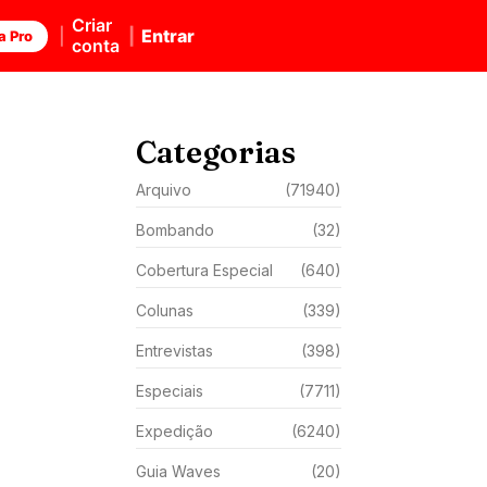
Criar
Entrar
a Pro
conta
Categorias
Arquivo
(71940)
Bombando
(32)
Cobertura Especial
(640)
Colunas
(339)
Entrevistas
(398)
Especiais
(7711)
Expedição
(6240)
Guia Waves
(20)