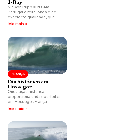
J-Bay
Nic Von Rupp surfa em
Portugal direita longa e de
excelente qualidade, que
lembra Jeffrey's Bay.
leia mais »
FRANÇA
Dia histórico em
Hossegor
Ondulação histórica
proporciona ondas perfeitas
em Hossegor, França.
leia mais »