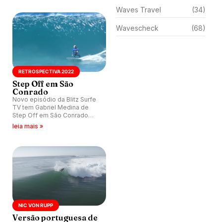
Waves Travel
(34)
Wavescheck
(68)
RETROSPECTIVA 2022
Step Off em São
Conrado
Novo episódio da Blitz Surfe
TV tem Gabriel Medina de
Step Off em São Conrado
(RJ).
leia mais »
NIC VON RUPP
Versão portuguesa de