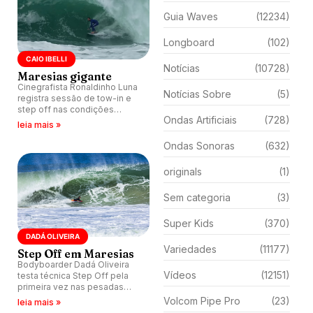
Guia Waves
(12234)
Longboard
(102)
CAIO IBELLI
Notícias
(10728)
Maresias gigante
Cinegrafista Ronaldinho Luna
Notícias Sobre
(5)
registra sessão de tow-in e
step off nas condições
Ondas Artificiais
(728)
grandes de Maresias, São
leia mais »
Sebastião (SP). Caio Ibelli
marca presença e pega
Ondas Sonoras
(632)
diversos tubos.
originals
(1)
Sem categoria
(3)
Super Kids
(370)
DADÁ OLIVEIRA
Variedades
(11177)
Step Off em Maresias
Bodyboarder Dadá Oliveira
Vídeos
(12151)
testa técnica Step Off pela
primeira vez nas pesadas
ondas de Maresias, São
Volcom Pipe Pro
(23)
leia mais »
Sebastião (SP).