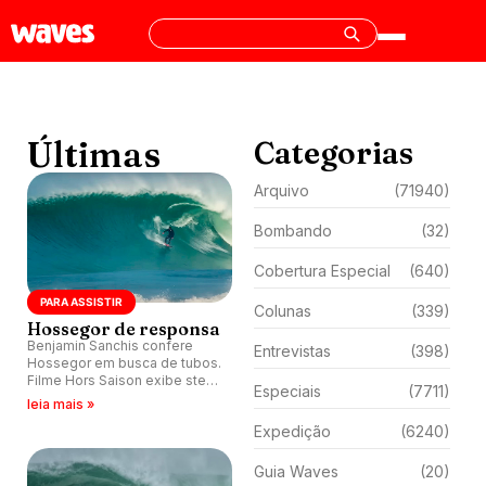
Últimas
Categorias
Arquivo
(71940)
Bombando
(32)
Cobertura Especial
(640)
PARA ASSISTIR
Colunas
(339)
Hossegor de responsa
Benjamin Sanchis confere
Entrevistas
(398)
Hossegor em busca de tubos.
Filme Hors Saison exibe step
Especiais
(7711)
off em mar intenso.
leia mais »
Expedição
(6240)
Guia Waves
(20)