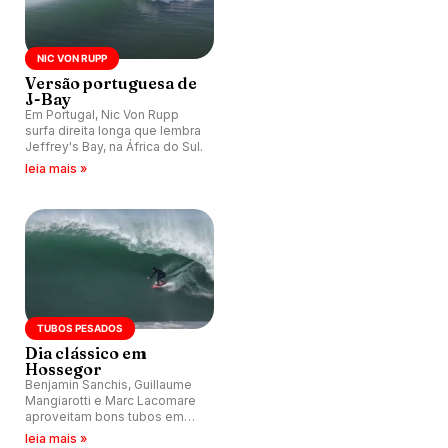
NIC VON RUPP
Versão portuguesa de
J-Bay
Em Portugal, Nic Von Rupp
surfa direita longa que lembra
Jeffrey's Bay, na África do Sul.
leia mais »
TUBOS PESADOS
Dia clássico em
Hossegor
Benjamin Sanchis, Guillaume
Mangiarotti e Marc Lacomare
aproveitam bons tubos em
Hossegor, França.
leia mais »